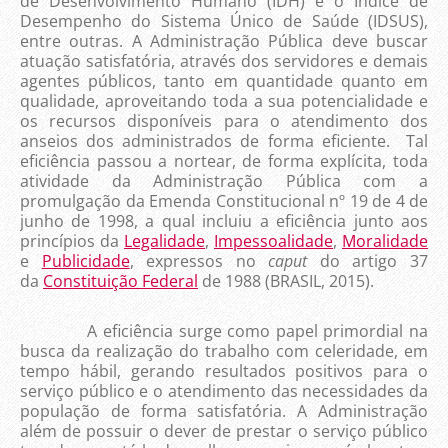
de Desenvolvimento Humano (IDH) e o Índice de
Desempenho do Sistema Único de Saúde (IDSUS),
entre outras. A Administração Pública deve buscar
atuação satisfatória, através dos servidores e demais
agentes públicos, tanto em quantidade quanto em
qualidade, aproveitando toda a sua potencialidade e
os recursos disponíveis para o atendimento dos
anseios dos administrados de forma eficiente. Tal
eficiência passou a nortear, de forma explícita, toda
atividade da Administração Pública com a
promulgação da Emenda Constitucional nº 19 de 4 de
junho de 1998, a qual incluiu a eficiência junto aos
princípios da
Legalidade
,
Impessoalidade
,
Moralidade
e
Publicidade
, expressos no
caput
do artigo 37
da
Constituição Federal
de 1988 (BRASIL, 2015).
A eficiência surge como papel primordial na
busca da realização do trabalho com celeridade, em
tempo hábil, gerando resultados positivos para o
serviço público e o atendimento das necessidades da
população de forma satisfatória. A Administração
além de possuir o dever de prestar o serviço público