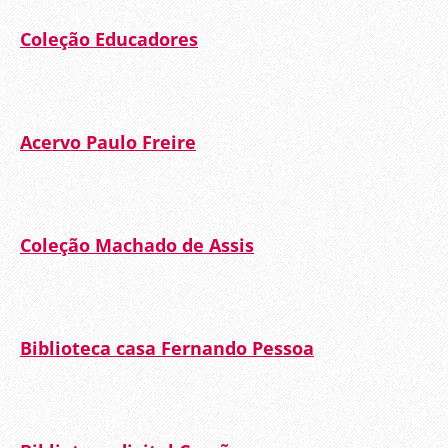
Coleção Educadores
Acervo Paulo Freire
Coleção Machado de Assis
Biblioteca casa Fernando Pessoa