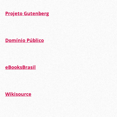
Projeto Gutenberg
Domínio Público
eBooksBrasil
Wikisource