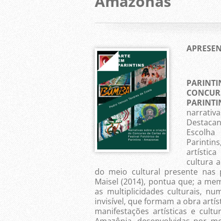
Amazonas
APRESEN
O pre
PARINT
CONCURS
PARIN
narrati
Destaca
Escolha 
Parintin
artístic
cultura 
do meio cultural presente nas 
Maisel (2014), pontua que; a mem
as multiplicidades culturais, nu
invisível, que formam a obra artí
manifestações artísticas e cult
Amazônia, desenvolvidas por me