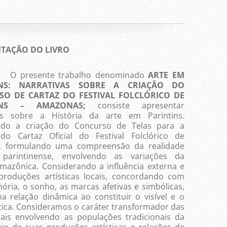
TAÇÃO DO LIVRO
sente trabalho denominado
ARTE EM
INS: NARRATIVAS SOBRE A CRIAÇÃO DO
O DE CARTAZ DO FESTIVAL FOLCLÓRICO DE
TINS – AMAZONAS;
consiste apresentar
vas sobre a História da arte em Parintins.
ndo a criação do Concurso de Telas para a
do Cartaz Oficial do Festival Folclórico de
s, formulando uma compreensão da realidade
a parintinense, envolvendo as variações da
amazônica. Considerando a influência externa e
produções artísticas locais, concordando com
ória, o sonho, as marcas afetivas e simbólicas,
ma relação dinâmica ao constituir o visível e o
stica. Consideramos o caráter transformador das
urais envolvendo as populações tradicionais da
io de suas produções artísticas e relações de