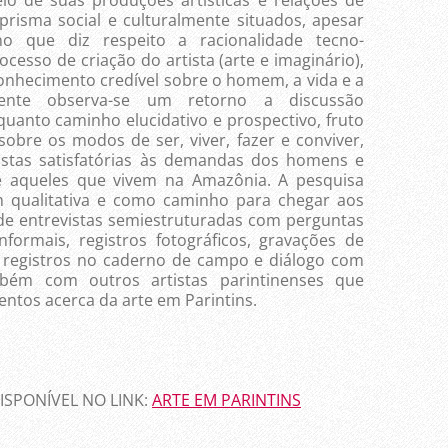
prisma social e culturalmente situados, apesar
no que diz respeito a racionalidade tecno-
esso de criação do artista (arte e imaginário),
nhecimento credível sobre o homem, a vida e a
lmente observa-se um retorno a discussão
quanto caminho elucidativo e prospectivo, fruto
obre os modos de ser, viver, fazer e conviver,
stas satisfatórias às demandas dos homens e
te aqueles que vivem na Amazônia. A pesquisa
 qualitativa e como caminho para chegar aos
 de entrevistas semiestruturadas com perguntas
nformais, registros fotográficos, gravações de
, registros no caderno de campo e diálogo com
mbém com outros artistas parintinenses que
ntos acerca da arte em Parintins.
SPONÍVEL NO LINK:
ARTE EM PARINTINS