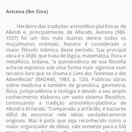
Avicena (Ibn Sina)
Herdeiro das tradições aristotélico-platônicas de
Alkindi e, principalmente, de Alfarabi, Avicena (980-
1037) foi um dos mais ilustres dentre todos os
muçulmanos orientais. Avicena é considerado o
maior filósofo islâmico deste período. Sua principal
obra é o
Shifá
, que trata de lógica, matemática, física e
metafísica, todavia, “a quintessência de sua filosofia
acha-se expressa sob uma forma mais vigorosa num
terceiro livro que se chama o
Livro dos Teoremas e das
Advertências
” (BADAWI, 1983, p. 120). Publicou obras
sobre medicina e também de gramática, geometria,
física, jurisprudência e teologia e devido a seu amplo
conhecimento elaborou um vasto sistema filosófico,
continuando a tradição aristotélico-platônica de
Alkindi e Al-Farabi. “Comparado a al-Fârâbi, é bastante
difícil de encontrar nele ideias verdadeiramente
originais. Mas é justo que seja reconhecido como o
maior organizador de ideias, não somente para o Islã