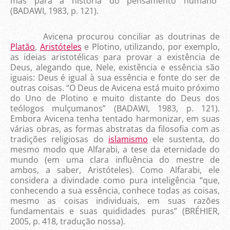
mas para a história do pensamento humano”
(BADAWI, 1983, p. 121).
Avicena procurou conciliar as doutrinas de
Platão
,
Aristóteles
e Plotino, utilizando, por exemplo,
as ideias aristotélicas para provar a existência de
Deus, alegando que, Nele, existência e essência são
iguais: Deus é igual à sua essência e fonte do ser de
outras coisas. “O Deus de Avicena está muito próximo
do Uno de Plotino e muito distante do Deus dos
teólogos mulçumanos” (BADAWI, 1983, p. 121).
Embora Avicena tenha tentado harmonizar, em suas
várias obras, as formas abstratas da filosofia com as
tradições religiosas do
islamismo
ele sustenta, do
mesmo modo que Alfarabi, a tese da eternidade do
mundo (em uma clara influência do mestre de
ambos, a saber, Aristóteles). Como Alfarabi, ele
considera a divindade como pura inteligência “que,
conhecendo a sua essência, conhece todas as coisas,
mesmo as coisas individuais, em suas razões
fundamentais e suas quididades puras” (BRÉHIER,
2005, p. 418, tradução nossa).