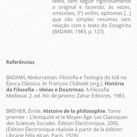
texto, sem seguir rigorosamente
o original e fazendo, às vezes,
omissões; 3º) enfim, epítomes [...]
que são simples resumos sem
relação com o texto do Estagirita
(BADAWI, 1983, p. 127).
Referências
BADAWI, Abdurraman. Filosofia e Teologia do Islã na
Época Clássica.
In
: François Châtelet (org.).
História
da Filosofia – Ideias e Doutrinas
: A Filosofia
Medieval. 2. ed. Rio de Janeiro: Zahar Editores, 1983.
BRÉHIER, Émile.
Histoire de la philosophie
: Tome
premier – L’Antiquité et le Moyen Âge. Les Classiques
des Sciences Sociales. Édition Électronique, 2005.
(Édition Électronique réalisée à partir de la édition:
Librarie Félix Alcan, Paris, 1928).