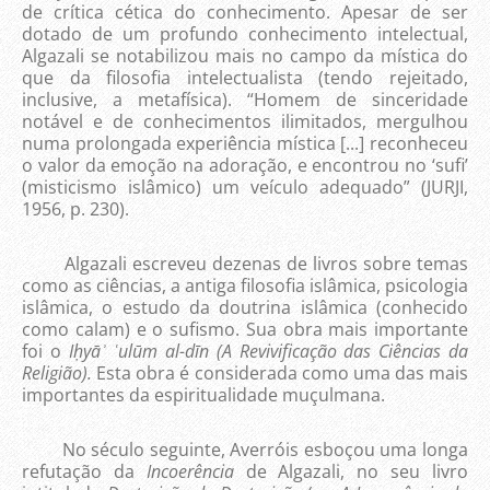
de crítica cética do conhecimento. Apesar de ser
dotado de um profundo conhecimento intelectual,
Algazali se notabilizou mais no campo da mística do
que da filosofia intelectualista (tendo rejeitado,
inclusive, a metafísica). “Homem de sinceridade
notável e de conhecimentos ilimitados, mergulhou
numa prolongada experiência mística [...] reconheceu
o valor da emoção na adoração, e encontrou no ‘sufi’
(misticismo islâmico) um veículo adequado” (JURJI,
1956, p. 230).
Algazali escreveu dezenas de livros sobre temas
como as ciências, a antiga filosofia islâmica, psicologia
islâmica, o estudo da doutrina islâmica (conhecido
como calam) e o sufismo. Sua obra mais importante
foi o
Iḥyāʾ ʿulūm al-dīn (A Revivificação das Ciências da
Religião).
Esta obra é considerada como uma das mais
importantes da espiritualidade muçulmana.
No século seguinte, Averróis esboçou uma longa
refutação da
Incoerência
de Algazali, no seu livro