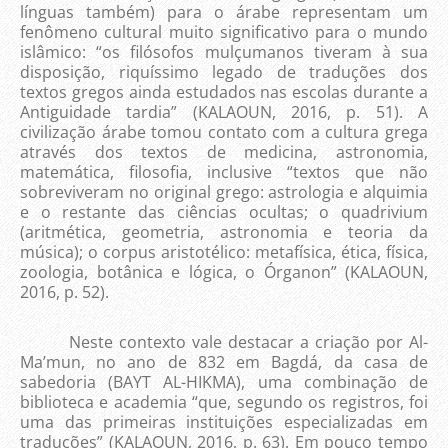
línguas também) para o árabe representam um
fenômeno cultural muito significativo para o mundo
islâmico: “os filósofos mulçumanos tiveram à sua
disposição, riquíssimo legado de traduções dos
textos gregos ainda estudados nas escolas durante a
Antiguidade tardia” (KALAOUN, 2016, p. 51). A
civilização árabe tomou contato com a cultura grega
através dos textos de medicina, astronomia,
matemática, filosofia, inclusive “textos que não
sobreviveram no original grego: astrologia e alquimia
e o restante das ciências ocultas; o quadrivium
(aritmética, geometria, astronomia e teoria da
música); o corpus aristotélico: metafísica, ética, física,
zoologia, botânica e lógica, o Órganon” (KALAOUN,
2016, p. 52).
Neste contexto vale destacar a criação por Al-
Ma’mun, no ano de 832 em Bagdá, da casa de
sabedoria (BAYT AL-HIKMA), uma combinação de
biblioteca e academia “que, segundo os registros, foi
uma das primeiras instituições especializadas em
traduções” (KALAOUN, 2016, p. 63). Em pouco tempo