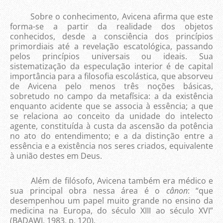
Sobre o conhecimento, Avicena afirma que este
forma-se a partir da realidade dos objetos
conhecidos, desde a consciência dos princípios
primordiais até a revelação escatológica, passando
pelos princípios universais ou ideais. Sua
sistematização da especulação interior é de capital
importância para a filosofia escolástica, que absorveu
de Avicena pelo menos três noções básicas,
sobretudo no campo da metafísica: a da existência
enquanto acidente que se associa à essência; a que
se relaciona ao conceito da unidade do intelecto
agente, constituída à custa da ascensão da potência
no ato do entendimento; e a da distinção entre a
essência e a existência nos seres criados, equivalente
à união destes em Deus.
Além de filósofo, Avicena também era médico e
sua principal obra nessa área é o
cânon
: “que
desempenhou um papel muito grande no ensino da
medicina na Europa, do século XIII ao século XVI”
(BADAWI, 1983, p. 120).