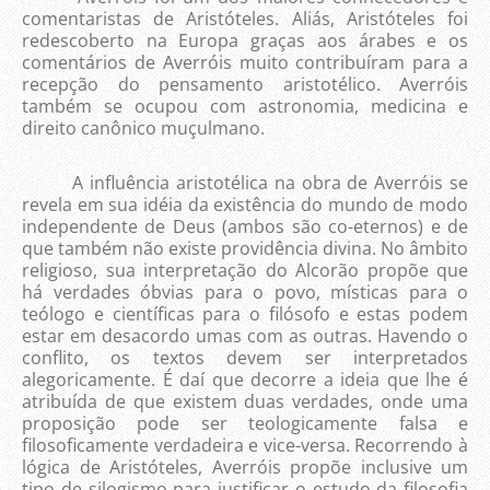
comentaristas de Aristóteles. Aliás, Aristóteles foi
redescoberto na Europa graças aos árabes e os
comentários de Averróis muito contribuíram para a
recepção do pensamento aristotélico. Averróis
também se ocupou com astronomia, medicina e
direito canônico muçulmano.
A influência aristotélica na obra de Averróis se
revela em sua idéia da existência do mundo de modo
independente de Deus (ambos são co-eternos) e de
que também não existe providência divina. No âmbito
religioso, sua interpretação do Alcorão propõe que
há verdades óbvias para o povo, místicas para o
teólogo e científicas para o filósofo e estas podem
estar em desacordo umas com as outras. Havendo o
conflito, os textos devem ser interpretados
alegoricamente. É daí que decorre a ideia que lhe é
atribuída de que existem duas verdades, onde uma
proposição pode ser teologicamente falsa e
filosoficamente verdadeira e vice-versa. Recorrendo à
lógica de Aristóteles, Averróis propõe inclusive um
tipo de silogismo para justificar o estudo da filosofia