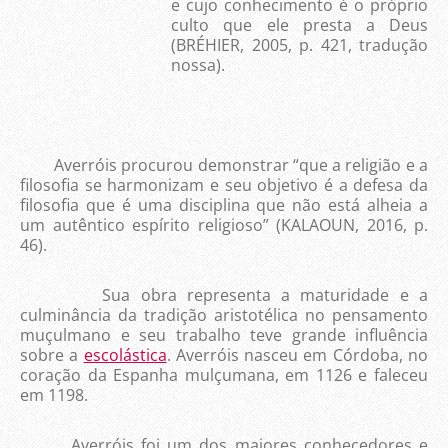
e cujo conhecimento é o próprio
culto que ele presta a Deus
(BRÉHIER, 2005, p. 421, tradução
nossa).
Averróis procurou demonstrar “que a religião e a
filosofia se harmonizam e seu objetivo é a defesa da
filosofia que é uma disciplina que não está alheia a
um autêntico espírito religioso” (KALAOUN, 2016, p.
46).
Sua obra representa a maturidade e a
culminância da tradição aristotélica no pensamento
muçulmano e seu trabalho teve grande influência
sobre a
escolástica
. Averróis nasceu em Córdoba, no
coração da Espanha mulçumana, em 1126 e faleceu
em 1198.
Averróis foi um dos maiores conhecedores e