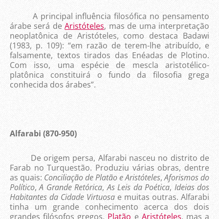
A principal influência filosófica no pensamento
árabe será de
Aristóteles
, mas de uma interpretação
neoplatônica de Aristóteles, como destaca Badawi
(1983, p. 109): “em razão de terem-lhe atribuído, e
falsamente, textos tirados das Enéadas de Plotino.
Com isso, uma espécie de mescla aristotélico-
platônica constituirá o fundo da filosofia grega
conhecida dos árabes”.
Alfarabi (870-950)
De origem persa, Alfarabi nasceu no distrito de
Farab no Turquestão. Produziu várias obras, dentre
as quais:
Conciliação de Platão e Aristóteles
,
Aforismos do
Político
,
A Grande Retórica
,
As Leis da Poética
,
Ideias dos
Habitantes da Cidade Virtuosa
e muitas outras. Alfarabi
tinha um grande conhecimento acerca dos dois
grandes filósofos gregos,
Platão
e
Aristóteles
, mas a