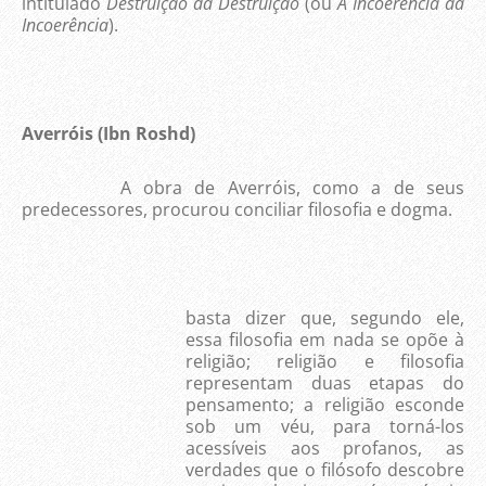
intitulado
Destruição da Destruição
(ou
A Incoerência da
Incoerência
).
Averróis (Ibn Roshd)
A obra de Averróis, como a de seus
predecessores, procurou conciliar filosofia e dogma.
basta dizer que, segundo ele,
essa filosofia em nada se opõe à
religião; religião e filosofia
representam duas etapas do
pensamento; a religião esconde
sob um véu, para torná-los
acessíveis aos profanos, as
verdades que o filósofo descobre