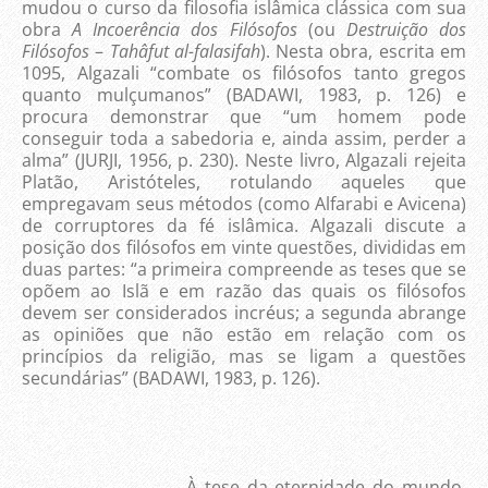
mudou o curso da filosofia islâmica clássica com sua
obra
A Incoerência dos Filósofos
(ou
Destruição dos
Filósofos
–
Tahâfut al-falasifah
). Nesta obra, escrita em
1095, Algazali “combate os filósofos tanto gregos
quanto mulçumanos” (BADAWI, 1983, p. 126) e
procura demonstrar que “um homem pode
conseguir toda a sabedoria e, ainda assim, perder a
alma” (JURJI, 1956, p. 230). Neste livro, Algazali rejeita
Platão, Aristóteles, rotulando aqueles que
empregavam seus métodos (como Alfarabi e Avicena)
de corruptores da fé islâmica. Algazali discute a
posição dos filósofos em vinte questões, divididas em
duas partes: “a primeira compreende as teses que se
opõem ao Islã e em razão das quais os filósofos
devem ser considerados incréus; a segunda abrange
as opiniões que não estão em relação com os
princípios da religião, mas se ligam a questões
secundárias” (BADAWI, 1983, p. 126).
À tese da eternidade do mundo,