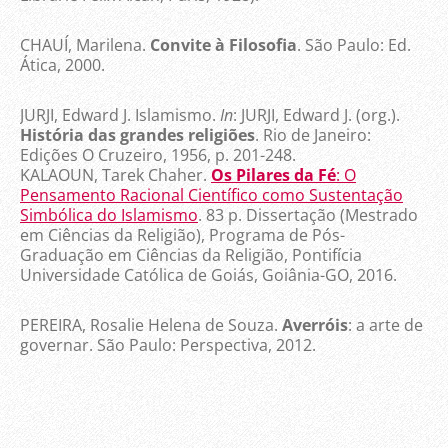
CHAUÍ, Marilena.
Convite à Filosofia
. São Paulo: Ed.
Ática, 2000.
JURJI, Edward J. Islamismo.
In
: JURJI, Edward J. (org.).
História das grandes religiões
. Rio de Janeiro:
Edições O Cruzeiro, 1956, p. 201-248.
KALAOUN, Tarek Chaher.
Os Pilares da Fé
: O
Pensamento Racional Científico como Sustentação
Simbólica do Islamismo
. 83 p. Dissertação (Mestrado
em Ciências da Religião), Programa de Pós-
Graduação em Ciências da Religião, Pontifícia
Universidade Católica de Goiás, Goiânia-GO, 2016.
PEREIRA, Rosalie Helena de Souza.
Averróis
: a arte de
governar. São Paulo: Perspectiva, 2012.