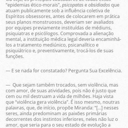
“epidemias ético-morais”,
psicopatas
e
obsidiados
que
atuam publicamente sob a influência coletiva de
Espíritos obsessores, antes de colocarem em prática
seus planos monstruosos, deveriam ser avaliados
por equipes previamente instituídas de médiuns,
psiquiatras e psicólogos. Comprovada a alienação
mental, a instituição médica legal deveria encaminhá-
los a tratamento mediúnico, psicanalítico e
psiquiátrico e, preventivamente, trocá-los de suas
funções.
— E se nada for constatado? Pergunta Sua Excelência.
— Que sejam também trocados, sem violência, mas
com amor, de suas atividades, pois não é justo que
cem ou mil destruam a vida de milhões. Haja vista
que “violência gera violência”. É isso mesmo, noutras
palavras, que, de início, propõe Miranda: “[...] nesses
seres, ainda predominam as paixões primárias
decorrentes dos instintos inferiores, neles não luz o
amor, que seria para o seu estado de evolução a