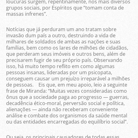
loucuras surgem, repentinamente, nos mais diversos
grupos sociais, por Espíritos que “tomam conta de
massas infrenes”.
Notícias que já perduram um ano tratam sobre
invasão dum país a outro, destruindo a vida de
milhares de soldados de ambas as nações e suas
famílias, bem como os lares de milhões de cidadãos,
que perderam seus imóveis e outros bens, além de
precisarem fugir de seu próprio país. Observando
isso, há muito tempo reflito em como algumas
pessoas insanas, lideradas por um psicopata,
conseguem causar um prejuízo irreparável a milhões
de pessoas. Eis que, em meu apoio, leio a seguinte
frase de Miranda: “Muitas vezes consideradas como
ônus que a sociedade paga ao progresso — guerras,
decadência ético-moral, perversão social e política,
alienações — ainda não receberam conveniente
análise e combate dos organismos da saúde mental
ou das entidades encarregadas do equilíbrio social”.
Ou seja, os principais causadores de todas essas