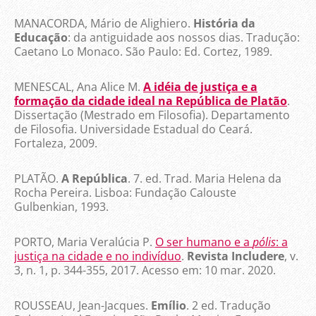
MANACORDA, Mário de Alighiero.
História da
Educação
: da antiguidade aos nossos dias. Tradução:
Caetano Lo Monaco. São Paulo: Ed. Cortez, 1989.
MENESCAL, Ana Alice M.
A idéia de justiça e a
formação da cidade ideal na República de Platão
.
Dissertação (Mestrado em Filosofia). Departamento
de Filosofia. Universidade Estadual do Ceará.
Fortaleza, 2009.
PLATÃO.
A República
. 7. ed. Trad. Maria Helena da
Rocha Pereira. Lisboa: Fundação Calouste
Gulbenkian, 1993.
PORTO, Maria Veralúcia P.
O ser humano e a
pólis
: a
justiça na cidade e no indivíduo
.
Revista Includere
, v.
3, n. 1, p. 344-355, 2017. Acesso em: 10 mar. 2020.
ROUSSEAU, Jean-Jacques.
Emílio
. 2 ed. Tradução