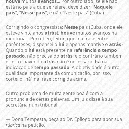
houve
muitos
avanços
... Por outro lado, se ele não
está no país a que se refere, deve dizer “
Naquele
país
”, “
Nesse país
”, e não “Neste país” (Cuba).
Corrigindo o congressista:
Nesse
país (Cuba, onde ele
esteve vinte anos
atrás
),
houve
muitos avanços na
medicina... Percebeu, leitor, que, na frase entre
parênteses, dispensei o
há
e apenas mantive o
atrás
?
Quando o
há
está presente na
referência a tempo
passado
, não precisa do
atrás
; e o contrário também
é certo: havendo
atrás
não é necessário
há
na
indicação de
tempo passado
. A objetividade é outra
qualidade importante da comunicação, por isso,
cortei o “há” na frase corrigida acima.
Outro problema de muita gente boa é com a
pronúncia de certas palavras. Um juiz disse à sua
secretária num tribunal:
— Dona Tempesta, peça ao Dr. Epílogo para apor sua
rúbrica
na petição.