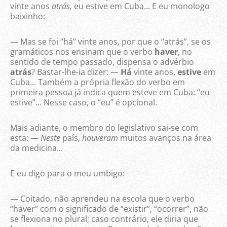
vinte anos
atrás,
eu estive em Cuba... E eu monologo
baixinho:
— Mas se foi “há” vinte anos, por que o “atrás”, se os
gramáticos nos ensinam que o verbo
haver
, no
sentido de tempo passado, dispensa o advérbio
atrás
? Bastar-lhe-ia dizer: —
Há
vinte anos,
estive
em
Cuba... Também a própria flexão do verbo em
primeira pessoa já indica quem esteve em Cuba: “eu
estive”... Nesse caso, o “eu” é opcional.
Mais adiante, o membro do legislativo sai-se com
esta: —
Neste
país,
houveram
muitos avanços na área
da medicina...
E eu digo para o meu umbigo:
— Coitado, não aprendeu na escola que o verbo
“haver” com o significado de “existir”, “ocorrer”, não
se flexiona no plural; caso contrário, ele diria que