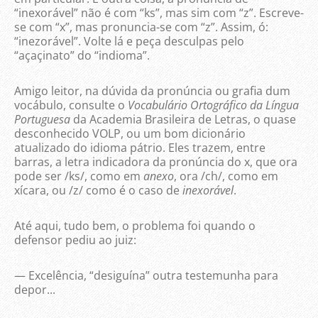
“inexorável” não é com “ks”, mas sim com “z”. Escreve-
se com “x”, mas pronuncia-se com “z”. Assim, ó:
“inezorável”. Volte lá e peça desculpas pelo
“açaçinato” do “indioma”.
Amigo leitor, na dúvida da pronúncia ou grafia dum
vocábulo, consulte o
Vocabulário Ortográfico da Língua
Portuguesa
da Academia Brasileira de Letras, o quase
desconhecido VOLP, ou um bom dicionário
atualizado do idioma pátrio. Eles trazem, entre
barras, a letra indicadora da pronúncia do x, que ora
pode ser /ks/, como em
anexo
, ora /ch/, como em
xícara, ou /z/ como é o caso de
inexorável
.
Até aqui, tudo bem, o problema foi quando o
defensor pediu ao juiz:
— Excelência, “desiguína” outra testemunha para
depor...