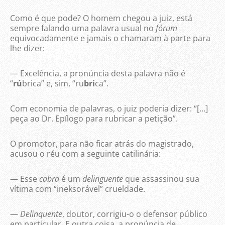
Como é que pode? O homem chegou a juiz, está
sempre falando uma palavra usual no
fórum
equivocadamente e jamais o chamaram à parte para
lhe dizer:
— Excelência, a pronúncia desta palavra não é
“
rú
brica” e, sim, “ru
bri
ca”.
Com economia de palavras, o juiz poderia dizer: “[...]
peça ao Dr. Epílogo para rubricar a petição”.
O promotor, para não ficar atrás do magistrado,
acusou o réu com a seguinte catilinária:
— Esse
cabra
é um
delinguente
que assassinou sua
vítima com “ineksorável” crueldade.
—
Delinquente
, doutor, corrigiu-o o defensor público
em particular. E outra coisa, a pronúncia de