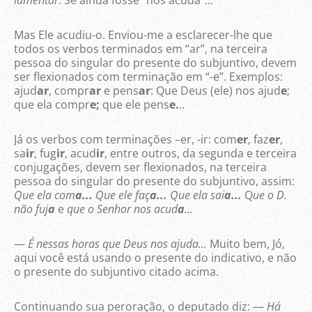
lamentar
. Se ainda fosse “nos acuda”...
Mas Ele acudiu-o. Enviou-me a esclarecer-lhe que
todos os verbos terminados em “ar”, na terceira
pessoa do singular do presente do subjuntivo, devem
ser flexionados com terminação em “-e”. Exemplos:
ajud
ar
, compr
ar
e pens
ar
: Que Deus (ele) nos ajud
e
;
que ela compr
e;
que ele pens
e.
..
Já os verbos com terminações –er, -ir: com
er
, faz
er
,
sa
ir
, fug
ir
, acud
ir
, entre outros, da segunda e terceira
conjugações, devem ser flexionados, na terceira
pessoa do singular do presente do subjuntivo, assim:
Que ela com
a...
Que ele faç
a...
Que ela sai
a...
Q
ue o D.
não fuj
a
e
que o Senhor nos acud
a
...
—
É nessas horas que Deus nos ajuda...
Muito bem, Jó,
aqui você está usando o presente do indicativo, e não
o presente do subjuntivo citado acima.
Continuando sua peroração, o deputado diz: —
Há