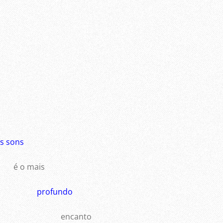
s sons
é o mais
profundo
encanto