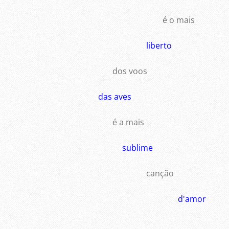
é o mais
liberto
dos voos
das aves
é a mais
sublime
canção
d'amor