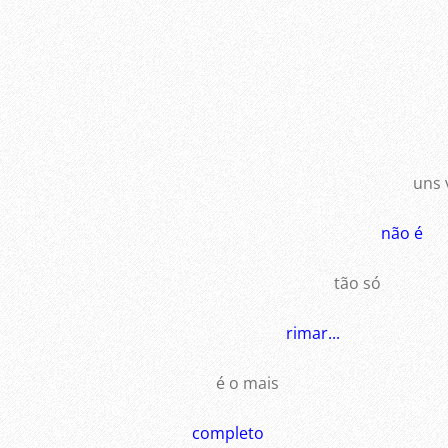
uns v
não é
tão só
rimar...
é o mais
completo