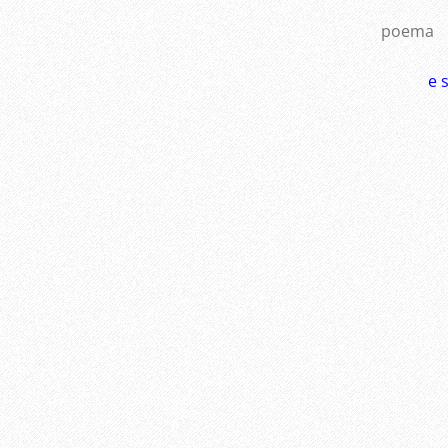
poema
e 