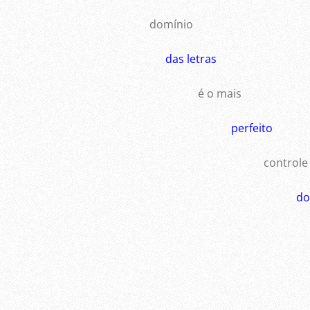
domínio
das letras
é o mais
perfeito
controle
do