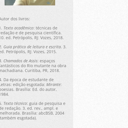
Autor dos livros:
1.
Texto acadêmico
: técnicas de
redação e de pesquisa científica.
10. ed. Petrópolis, RJ: Vozes, 2018.
2. Guia prático de leitura e escrita
. 3.
ed. Petrópolis, RJ: Vozes, 2015.
3. Chamados de Assis
: espaços
fantásticos do Rio mutante na obra
machadiana. Curitiba, PR, 2018.
4. Da época de estudante de
Letras: edição esgotada:
Mirante
:
poesias. Brasília: Ed. do autor,
1984.
5.
Texto técnico
: guia de pesquisa e
de redação. 3. ed. rev., ampl. e
melhorada. Brasília: abcBSB, 2004
(também esgotada).