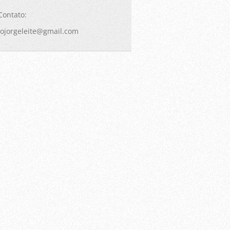
Contato:
jojorgeleite@gmail.com