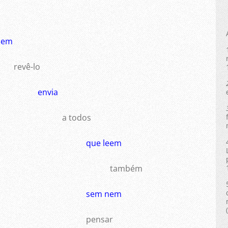
sem
revê-lo
envia
a todos
que leem
também
sem nem
pensar