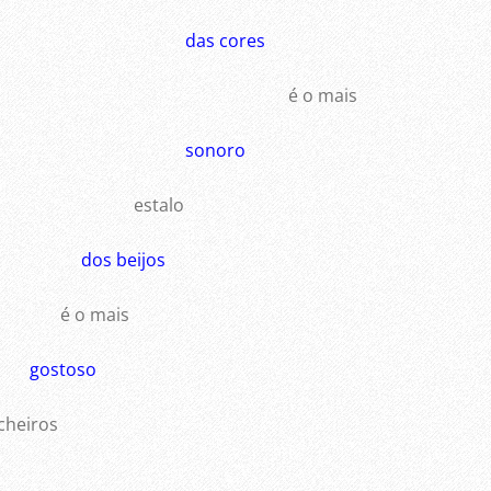
das cores
é o mais
sonoro
estalo
dos beijos
é o mais
gostoso
eiros