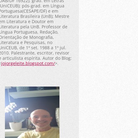
OAB/DF 16922); grad. em Letras
(UniCEUB); pós-grad. em Língua
Portuguesa(CESAPE/DF) e em
Literatura Brasileira (UnB); Mestre
em Literatura e Doutor em
Literatura pela UnB. Professor de
Língua Portuguesa, Redação,
Orientação de Monografia,
Literatura e Pesquisas, no
UniCEUB, de 1º set. 1988 a 1º jul.
2010. Palestrante, escritor, revisor
e articulista espírita. Autor do Blog:
<
jojorgeleite.blogspot.com/
>.