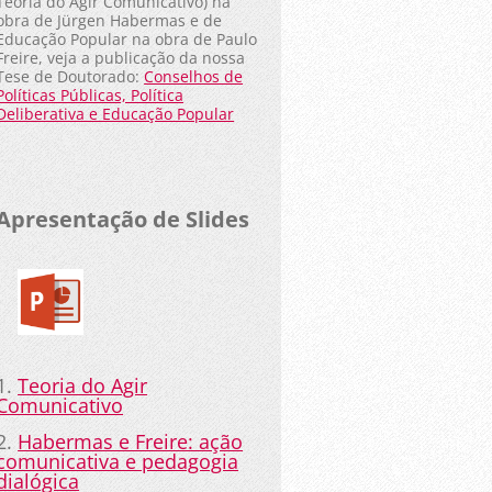
Teoria do Agir Comunicativo) na
obra de Jürgen Habermas e de
Educação Popular na obra de Paulo
Freire, veja a publicação da nossa
Tese de Doutorado:
Conselhos de
Políticas Públicas, Política
Deliberativa e Educação Popular
Apresentação de Slides
1.
Teoria do Agir
Comunicativo
2.
Habermas e Freire: ação
comunicativa e pedagogia
dialógica