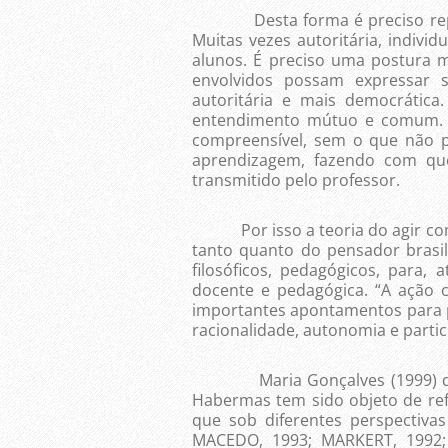
Desta forma é preciso repens
Muitas vezes autoritária, individ
alunos. É preciso uma postura m
envolvidos possam expressar 
autoritária e mais democrátic
entendimento mútuo e comum. A 
compreensível, sem o que não
aprendizagem, fazendo com qu
transmitido pelo professor.
Por isso a teoria do agir comu
tanto quanto do pensador brasile
filosóficos, pedagógicos, para,
docente e pedagógica. “A ação 
importantes apontamentos para
racionalidade, autonomia e partic
Maria Gonçalves (1999) desta
Habermas tem sido objeto de ref
que sob diferentes perspectiva
MACEDO, 1993; MARKERT, 1992; 