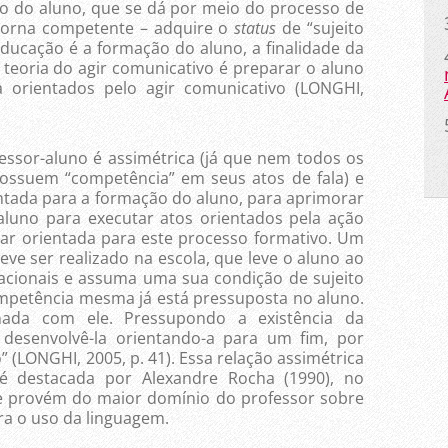
o do aluno, que se dá por meio do processo de
torna competente – adquire o
status
de “sujeito
educação é a formação do aluno, a finalidade da
 teoria do agir comunicativo é preparar o aluno
a orientados pelo agir comunicativo (LONGHI,
r-aluno é assimétrica (já que nem todos os
possuem “competência” em seus atos de fala) e
ntada para a formação do aluno, para aprimorar
aluno para executar atos orientados pela ação
tar orientada para este processo formativo. Um
e ser realizado na escola, que leve o aluno ao
acionais e assuma uma sua condição de sujeito
ompetência mesma já está pressuposta no aluno.
nada com ele. Pressupondo a existência da
desenvolvê-la orientando-a para um fim, por
(LONGHI, 2005, p. 41). Essa relação assimétrica
é destacada por Alexandre Rocha (1990), no
de provém do maior domínio do professor sobre
ra o uso da linguagem.