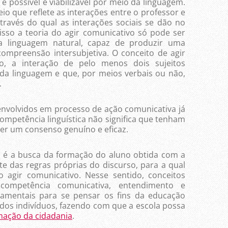
sível e viabilizável por meio da linguagem.
io que reflete as interações entre o professor e
través do qual as interações sociais se dão no
isso a teoria do agir comunicativo só pode ser
a linguagem natural, capaz de produzir uma
ompreensão intersubjetiva. O conceito de agir
to, a interação de pelo menos dois sujeitos
 da linguagem e que, por meios verbais ou não,
.
olvidos em processo de ação comunicativa já
ompetência linguística não significa que tenham
er um consenso genuíno e eficaz.
 busca da formação do aluno obtida com a
 das regras próprias do discurso, para a qual
o agir comunicativo. Nesse sentido, conceitos
competência comunicativa, entendimento e
damentais para se pensar os fins da educação
 dos indivíduos, fazendo com que a escola possa
mação da cidadania
.