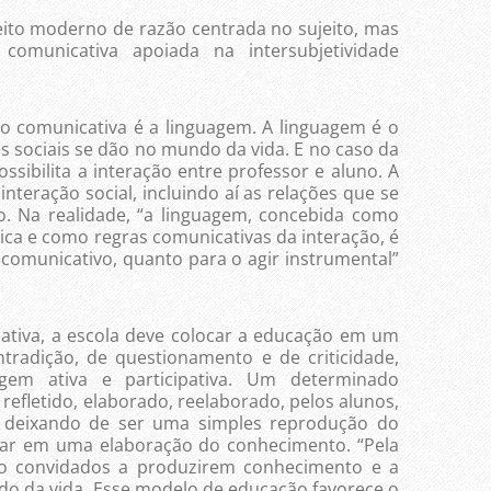
 moderno de razão centrada no sujeito, mas
comunicativa apoiada na intersubjetividade
municativa é a linguagem. A linguagem é o
s sociais se dão no mundo da vida. E no caso da
sibilita a interação entre professor e aluno. A
interação social, incluindo aí as relações que se
. Na realidade, “a linguagem, concebida como
ica e como regras comunicativas da interação, é
r comunicativo, quanto para o agir instrumental”
va, a escola deve colocar a educação em um
ntradição, de questionamento e de criticidade,
agem ativa e participativa. Um determinado
refletido, elaborado, reelaborado, pelos alunos,
, deixando de ser uma simples reprodução do
ar em uma elaboração do conhecimento. “Pela
ão convidados a produzirem conhecimento e a
do da vida. Esse modelo de educação favorece o