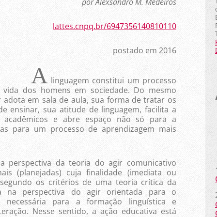
por Alexsandro M. Medeiros
lattes.cnpq.br/6947356140810110
postado em 2016
A
linguagem constitui um processo
e vida dos homens em sociedade. Do mesmo
 adota em sala de aula, sua forma de tratar os
 ensinar, sua atitude de linguagem, facilita a
s acadêmicos e abre espaço não só para a
mas para um processo de aprendizagem mais
ectiva da teoria do agir comunicativo
is (planejadas) cuja finalidade (imediata ou
segundo os critérios de uma teoria crítica da
 na perspectiva do agir orientada para o
 necessária para a formação linguística e
teração. Nesse sentido, a ação educativa está