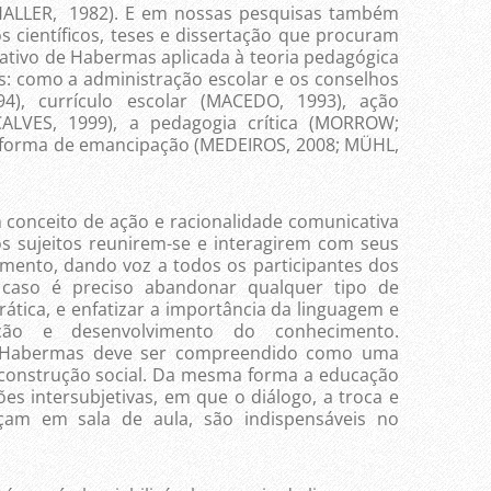
HALLER, 1982). E
em nossas pesquisas também
 científicos, teses e dissertação que procuram
cativo de Habermas aplicada à teoria pedagógica
s: como a administração escolar e os conselhos
4), currículo escolar (MACEDO, 1993), ação
NÇALVES, 1999), a pedagogia crítica (MORROW;
 forma de emancipação (MEDEIROS, 2008; MÜHL,
ito de ação e racionalidade comunicativa
s sujeitos reunirem-se e interagirem com seus
imento, dando voz a todos os participantes dos
 caso é preciso abandonar qualquer tipo de
ática, e enfatizar a importância da linguagem e
ão e desenvolvimento do conhecimento.
 Habermas deve ser compreendido como uma
o construção social. Da mesma forma a educação
es intersubjetivas, em que o diálogo, a troca e
çam em sala de aula, são indispensáveis no