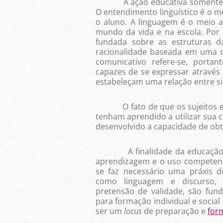
A ação educativa somente é pos
O entendimento linguístico é o me
o aluno. A linguagem é o meio a
mundo da vida e na escola. Por 
fundada sobre as estruturas d
racionalidade baseada em uma c
comunicativo refere-se, portan
capazes de se expressar através
estabeleçam uma relação entre si
O fato de que os sujeitos env
tenham aprendido a utilizar sua c
desenvolvido a capacidade de obt
A finalidade da educação é a
aprendizagem e o uso competente
se faz necessário uma práxis d
como linguagem e discurso, 
pretensão de validade, são fun
para formação individual e social
ser um
locus
de preparação e
for