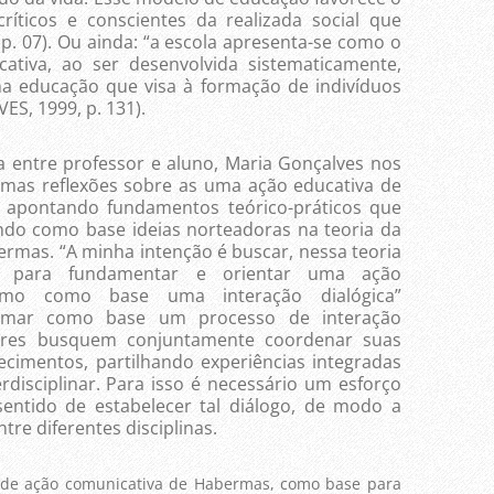
ríticos e conscientes da realizada social que
 p. 07). Ou ainda: “a escola apresenta-se como o
tiva, ao ser desenvolvida sistematicamente,
ma educação que visa à formação de indivíduos
VES, 1999, p. 131).
tre professor e aluno, Maria Gonçalves nos
gumas reflexões sobre as uma ação educativa de
a, apontando fundamentos teórico-práticos que
do como base ideias norteadoras na teoria da
rmas. “A minha intenção é buscar, nessa teoria
ios para fundamentar e orientar uma ação
como como base uma interação dialógica”
Tomar como base um processo de interação
sores busquem conjuntamente coordenar suas
ecimentos, partilhando experiências integradas
rdisciplinar. Para isso é necessário um esforço
sentido de estabelecer tal diálogo, de modo a
tre diferentes disciplinas.
de ação comunicativa de Habermas, como base para