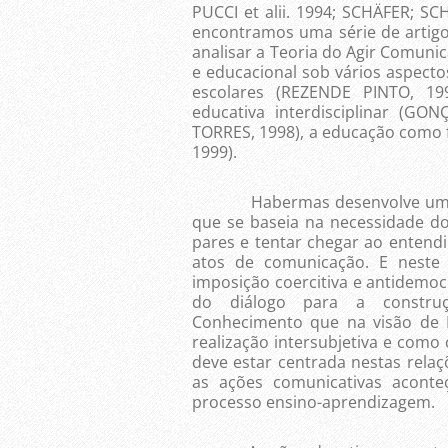
PUCCI et alii. 1994; SCHÄFER; SC
encontramos uma série de artigos
analisar a Teoria do Agir Comuni
e educacional sob vários aspecto
escolares (REZENDE PINTO, 199
educativa interdisciplinar (GO
TORRES, 1998), a educação como
1999).
Habermas desenvolve um conce
que se baseia na necessidade do
pares e tentar chegar ao entend
atos de comunicação. E neste
imposição coercitiva e antidemocr
do diálogo para a construç
Conhecimento que na visão de
realização intersubjetiva e com
deve estar centrada nestas relaçõ
as ações comunicativas aconte
processo ensino-aprendizagem.