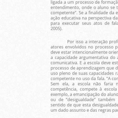
ligada a um processo de formaçã
entendimento, onde o aluno se 
competente”. Se a finalidade da 
ação educativa na perspectiva da
para executar seus atos de fal
2005).
Por isso a interação professo
atores envolvidos no processo 
deve estar intencionalmente orie
a capacidade argumentativa do 
comunicativa. E a escola deve es
processo de aprendizagem que dev
uso pleno de suas capacidades r
competente no uso da fala. “A c
Sem ela, a escola não faria 
competência, compete à escola 
exemplo, a emancipação do aluno” 
ou de “desigualdade” também 
sentido de que esta desigualda
um dado assunto e das regras pa