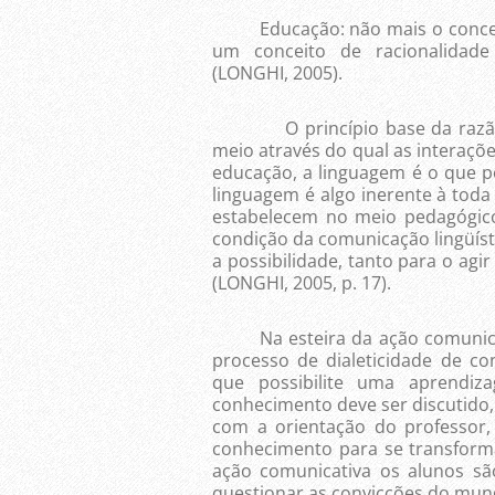
Educação: não mais o conceito
um conceito de racionalidade 
(LONGHI, 2005).
O princípio base da razão co
meio através do qual as interaçõe
educação, a linguagem é o que pos
linguagem é algo inerente à toda 
estabelecem no meio pedagógico
condição da comunicação lingüíst
a possibilidade, tanto para o agi
(LONGHI, 2005, p. 17).
Na esteira da ação comunicati
processo de dialeticidade de co
que possibilite uma aprendiz
conhecimento deve ser discutido, 
com a orientação do professor
conhecimento para se transform
ação comunicativa os alunos s
questionar as convicções do mun