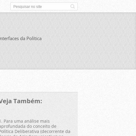
Interfaces da Política
Veja Também:
1. Para uma análise mais
aprofundada do conceito de
Política Deliberativa (decorrente da