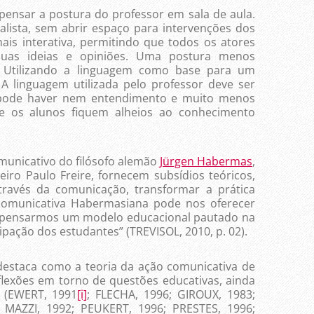
ar a postura do professor em sala de aula.
ualista, sem abrir espaço para intervenções dos
ais interativa, permitindo que todos os atores
suas ideias e opiniões. Uma postura menos
a. Utilizando a linguagem como base para um
linguagem utilizada pelo professor deve ser
 pode haver nem entendimento e muito menos
e os alunos fiquem alheios ao conhecimento
nicativo do filósofo alemão
Jürgen Habermas
,
iro Paulo Freire, fornecem subsídios teóricos,
 através da comunicação, transformar a prática
comunicativa Habermasiana pode nos oferecer
 pensarmos um modelo educacional pautado na
ipação dos estudantes” (TREVISOL, 2010, p. 02).
ca como a teoria da ação comunicativa de
lexões em torno de questões educativas, ainda
s (EWERT, 1991
[i]
; FLECHA, 1996; GIROUX, 1983;
MAZZI, 1992; PEUKERT, 1996; PRESTES, 1996;