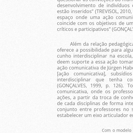
desenvolvimento de indivíduos c
estão inseridos” (TREVISOL, 2010,
espaço onde uma ação comunica
coincide com os objetivos de u
críticos e participativos” (GONÇAL
Além da relação pedagógica en
oferece a possibilidade para al
cunho interdisciplinar na escol
deem suporte a essa ação toman
ação comunicativa de Jürgen Habe
[ação comunicativa], subsíd
interdisciplinar que tenha 
(GONÇALVES, 1999, p. 126). 
comunicativa, onde os profes
ações, a partir da troca de conh
de cada disciplinas de forma inte
conjunto entre professores no 
estabelecer um eixo articulador en
Com o modelo 