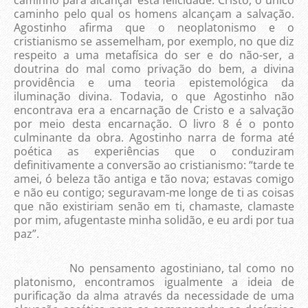
caminho pelo qual os homens alcançam a salvação.
Agostinho afirma que o neoplatonismo e o
cristianismo se assemelham, por exemplo, no que diz
respeito a uma metafísica do ser e do não-ser, a
doutrina do mal como privação do bem, a divina
providência e uma teoria epistemológica da
iluminação divina. Todavia, o que Agostinho não
encontrava era a encarnação de Cristo e a salvação
por meio desta encarnação. O livro 8 é o ponto
culminante da obra. Agostinho narra de forma até
poética as experiências que o conduziram
definitivamente a conversão ao cristianismo: “tarde te
amei, ó beleza tão antiga e tão nova; estavas comigo
e não eu contigo; seguravam-me longe de ti as coisas
que não existiriam senão em ti, chamaste, clamaste
por mim, afugentaste minha solidão, e eu ardi por tua
paz”.
No pensamento agostiniano, tal como no
platonismo, encontramos igualmente a ideia de
purificação da alma através da necessidade de uma