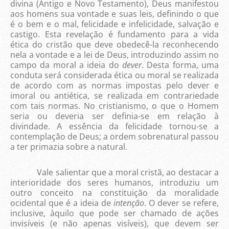
divina (Antigo e Novo Testamento), Deus manifestou
aos homens sua vontade e suas leis, definindo o que
é o bem e o mal, felicidade e infelicidade, salvação e
castigo. Esta revelação é fundamento para a vida
ética do cristão que deve obedecê-la reconhecendo
nela a vontade e a lei de Deus, introduzindo assim no
campo da moral a ideia do
dever
. Desta forma, uma
conduta será considerada ética ou moral se realizada
de acordo com as normas impostas pelo dever e
imoral ou antiética, se realizada em contrariedade
com tais normas. No cristianismo, o que o Homem
seria ou deveria ser definia-se em relação à
divindade. A essência da felicidade tornou-se a
contemplação de Deus; a ordem sobrenatural passou
a ter primazia sobre a natural.
Vale salientar que a moral cristã, ao destacar a
interioridade dos seres humanos, introduziu um
outro conceito na constituição da moralidade
ocidental que é a ideia de
intenção
. O dever se refere,
inclusive, àquilo que pode ser chamado de ações
invisíveis (e não apenas visíveis), que devem ser