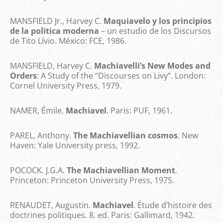
MANSFIELD Jr., Harvey C.
Maquiavelo y los principios
de la politica moderna
– un estudio de los Discursos
de Tito Lívio. México: FCE, 1986.
MANSFIELD, Harvey C.
Machiavelli’s New Modes and
Orders
: A Study of the “Discourses on Livy”. London:
Cornel University Press, 1979.
NAMER, Émile.
Machiavel
. Paris: PUF, 1961.
PAREL, Anthony.
The Machiavellian cosmos
. New
Haven: Yale University press, 1992.
POCOCK. J.G.A.
The Machiavellian Moment
.
Princeton: Princeton University Press, 1975.
RENAUDET, Augustin.
Machiavel
. Étude d’histoire des
doctrines politiques. 8. ed. Paris: Gallimard, 1942.