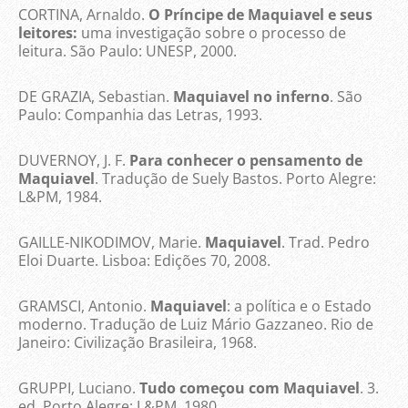
CORTINA, Arnaldo.
O Príncipe de Maquiavel e seus
leitores:
uma investigação sobre o processo de
leitura. São Paulo: UNESP, 2000.
DE GRAZIA, Sebastian.
Maquiavel no inferno
. São
Paulo: Companhia das Letras, 1993.
DUVERNOY, J. F.
Para conhecer o pensamento de
Maquiavel
. Tradução de Suely Bastos. Porto Alegre:
L&PM, 1984.
GAILLE-NIKODIMOV, Marie.
Maquiavel
. Trad. Pedro
Eloi Duarte. Lisboa: Edições 70, 2008.
GRAMSCI, Antonio.
Maquiavel
: a política e o Estado
moderno. Tradução de Luiz Mário Gazzaneo. Rio de
Janeiro: Civilização Brasileira, 1968.
GRUPPI, Luciano.
Tudo começou com Maquiavel
. 3.
ed. Porto Alegre: L&PM. 1980.