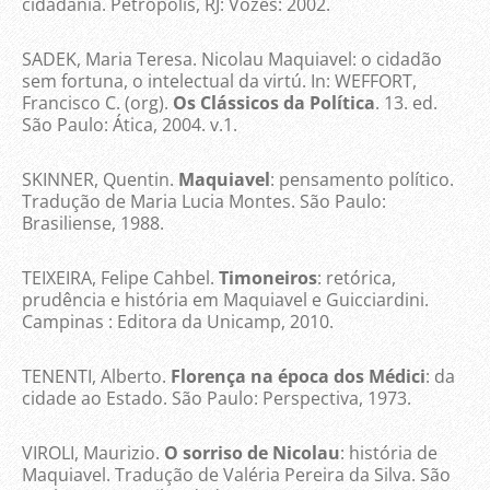
cidadania. Petrópolis, RJ: Vozes: 2002.
SADEK, Maria Teresa. Nicolau Maquiavel: o cidadão
sem fortuna, o intelectual da virtú. In: WEFFORT,
Francisco C. (org).
Os Clássicos da Política
. 13. ed.
São Paulo: Ática, 2004. v.1.
SKINNER, Quentin.
Maquiavel
: pensamento político.
Tradução de Maria Lucia Montes. São Paulo:
Brasiliense, 1988.
TEIXEIRA, Felipe Cahbel.
Timoneiros
: retórica,
prudência e história em Maquiavel e Guicciardini.
Campinas : Editora da Unicamp, 2010.
TENENTI, Alberto.
Florença na época dos Médici
: da
cidade ao Estado. São Paulo: Perspectiva, 1973.
VIROLI, Maurizio.
O sorriso de Nicolau
: história de
Maquiavel. Tradução de Valéria Pereira da Silva. São