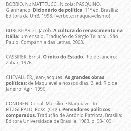
BOBBIO, N.; MATTEUCCI, Nicola; PASQUINO,
Gianfranco.
Dicionário de política
. 11ª ed. Brasília:
Editora da UnB, 1998. (verbete: maquiavelismo)
BURCKHARDT, Jacob.
A cultura do renascimento na
Itália
: um ensaio. Tradução de Sérgio Tellaroli. São
Paulo: Companhia das Letras, 2003.
CASSIRER, Ernst.
O mito do Estado
. Rio de Janeiro:
Zahar, 1976.
CHEVALLIER, Jean-Jacques.
As grandes obras
políticas
: de Maquiavel a nossos dias. 2. ed. Rio de
Janeiro: Agir, 1996.
CONDREN, Conal. Marsílio e Maquiavel. In:
FITZGERALD, Ross. (Org.).
Pensadores políticos
comparados
. Tradução de Antônio Patriota. Brasília:
Editora Universidade de Brasília, 1983. p. 93-109.