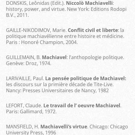
DONSKIS, Leônidas (Edit.).
Niccolò Machiavelli
:
history, power, and virtue. New York: Editions Rodopi
B.V., 2011.
GAILLE-NIKODIMOV, Marie.
Conflit civil et liberte
: la
politique machiavélienne entre histoire et médicine.
Paris : Honoré Champion, 2004.
GUILLEMAIN, B.
Machiavel
: l’anthopologie politique.
Genève: Droz, 1974.
LARIVAILLE, Paul.
La pensée politique de Machiavel:
les discours sur la primière décade de Tite-Live.
Nancy: Presses Universitaires de Nancy, 1982
LEFORT, Claude.
Le travail de l’ oeuvre Machiavel
.
Paris: Gallimard, 1972.
MANSFIELD, H.
Machiavelli’s virtue
. Chicago: Chicago
University Press, 1996