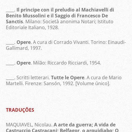
____.
Il principe con il preludio al Machiavelli di
Benito Mussolini e il Saggio di Francesco De
Sanctis
. Milano: Società anonima Notari; Istituto
Editoriale Italiano, 1928.
____.
Opere
. A cura di Corrado Vivanti. Torino: Einaudi-
Gallimard, 1997.
____.
Opere
. Milão: Riccardo Ricciardi, 1954.
____. Scritti letterari.
Tutte le Opere
. A cura de Mario
Martelli. Firenze: Sansón, 1992. [Volume único].
TRADUÇÕES
MAQUIAVEL, Nicolau.
A arte da guerra; A vida de
Castruccio Castracani; Belfagor, o arquidiabo; O