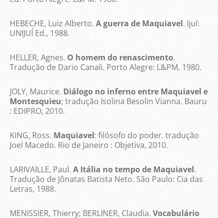
HEBECHE, Luiz Alberto.
A guerra de Maquiavel
. Ijuí:
UNIJUÍ Ed., 1988.
HELLER, Agnes.
O homem do renascimento
.
Tradução de Dario Canali. Porto Alegre: L&PM, 1980.
JOLY, Maurice.
Diálogo no inferno entre Maquiavel e
Montesquieu
; tradução Isolina Besolin Vianna. Bauru
: EDIPRO, 2010.
KING, Ross.
Maquiavel
: filósofo do poder. tradução
Joel Macedo. Rio de Janeiro : Objetiva, 2010.
LARIVAILLE, Paul.
A Itália no tempo de Maquiavel
.
Tradução de Jônatas Batista Neto. São Paulo: Cia das
Letras, 1988.
MENISSIER, Thierry; BERLINER, Claudia.
Vocabulário