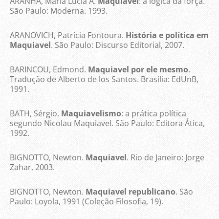
ARANHA, Maria Lúcia A.
Maquiavel
: a lógica da força.
São Paulo: Moderna. 1993.
ARANOVICH, Patrícia Fontoura.
História e política em
Maquiavel
. São Paulo: Discurso Editorial, 2007.
BARINCOU, Edmond.
Maquiavel por ele mesmo
.
Tradução de Alberto de los Santos. Brasília: EdUnB,
1991.
BATH, Sérgio.
Maquiavelismo
: a prática política
segundo Nicolau Maquiavel. São Paulo: Editora Ática,
1992.
BIGNOTTO, Newton.
Maquiavel
. Rio de Janeiro: Jorge
Zahar, 2003.
BIGNOTTO, Newton.
Maquiavel republicano
. São
Paulo: Loyola, 1991 (Coleção Filosofia, 19).