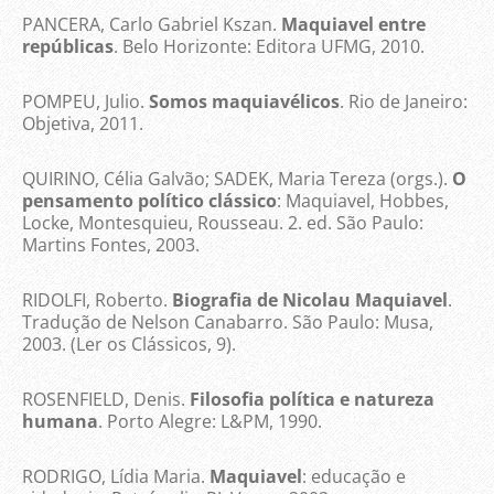
PANCERA, Carlo Gabriel Kszan.
Maquiavel entre
repúblicas
. Belo Horizonte: Editora UFMG, 2010.
POMPEU, Julio.
Somos maquiavélicos
. Rio de Janeiro:
Objetiva, 2011.
QUIRINO, Célia Galvão; SADEK, Maria Tereza (orgs.).
O
pensamento político clássico
: Maquiavel, Hobbes,
Locke, Montesquieu, Rousseau. 2. ed. São Paulo:
Martins Fontes, 2003.
RIDOLFI, Roberto.
Biografia de Nicolau Maquiavel
.
Tradução de Nelson Canabarro. São Paulo: Musa,
2003. (Ler os Clássicos, 9).
ROSENFIELD, Denis.
Filosofia política e natureza
humana
. Porto Alegre: L&PM, 1990.
RODRIGO, Lídia Maria.
Maquiavel
: educação e