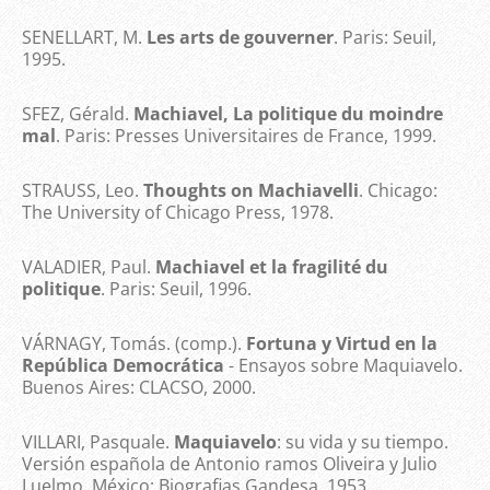
SENELLART, M.
Les arts de gouverner
. Paris: Seuil,
1995.
SFEZ, Gérald.
Machiavel, La politique du moindre
mal
. Paris: Presses Universitaires de France, 1999.
STRAUSS, Leo.
Thoughts on Machiavelli
. Chicago:
The University of Chicago Press, 1978.
VALADIER, Paul.
Machiavel et la fragilité du
politique
. Paris: Seuil, 1996.
VÁRNAGY, Tomás. (comp.).
Fortuna y Virtud en la
República Democrática
- Ensayos sobre Maquiavelo.
Buenos Aires: CLACSO, 2000.
VILLARI, Pasquale.
Maquiavelo
: su vida y su tiempo.
Versión española de Antonio ramos Oliveira y Julio
Luelmo. México: Biografias Gandesa, 1953.