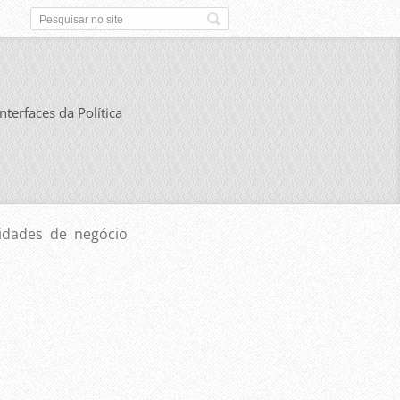
Interfaces da Política
idades de negócio