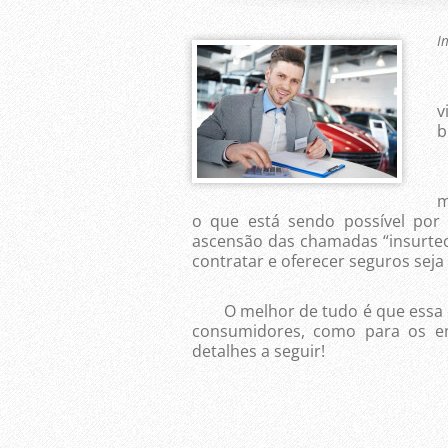
I
N
v
b
M
m
o que está sendo possível por 
ascensão das chamadas “insurte
contratar e oferecer seguros seja
O melhor de tudo é que essa ev
consumidores, como para os e
detalhes a seguir!