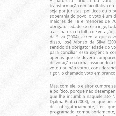
A natureza jurídica do voto 
transformação em facultativo ou 
seja por juristas, políticos ou o 
soberania do povo, o voto é um dev
maiores de 18 e menores de 70 
obrigatoriedade se restringe, tod
a assinatura da folha de votação,
da Silva (2004), acredita que o v
disso, José Afonso da Silva (
sentido da obrigatoriedade do vot
para conciliar essa exigência c
apenas que ele deverá comparece
de votação na urna, assinando a f
votou ou não votou, considerand
rigor, o chamado voto em branco 
Mas, com ele, o eleitor cumpre se
e político, porque não desempen
que lhe incumbia naquele ato ”.
Djalma Pinto (2003), em que pese 
de, obrigatoriamente, ter qu
programado, compulsoriamente, a