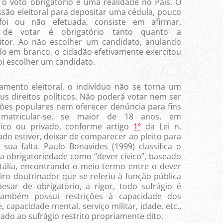
o voto obrigatório é uma realidade no País. O
sessão eleitoral para depositar uma cédula, pouco
oi ou não efetuada, consiste em afirmar,
 de votar é obrigatório tanto quanto a
leitor. Ao não escolher um candidato, anulando
o em branco, o cidadão efetivamente exercitou
foi escolher um candidato.
amento eleitoral, o indivíduo não se torna um
s direitos políticos. Não poderá votar nem ser
ões populares nem oferecer denúncia para fins
atricular-se, se maior de 18 anos, em
lico ou privado, conforme artigo
1º
da Lei n.
ado estiver, deixar de comparecer ao pleito para
 sua falta. Paulo Bonavides (1999) classifica o
ua obrigatoriedade como “dever cívico”, baseado
tália, encontrando o meio-termo entre o dever
iro doutrinador que se referiu à função pública
Apesar de obrigatório, a rigor, todo sufrágio é
l também possui restrições à capacidade dos
, capacidade mental, serviço militar, idade, etc.,
o ao sufrágio restrito propriamente dito.