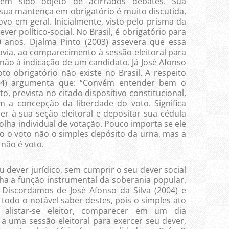
tem sido objeto de acirrados debates. Sua
sua mantença em obrigatório é muito discutida,
povo em geral. Inicialmente, visto pelo prisma da
er político-social. No Brasil, é obrigatório para
anos. Djalma Pinto (2003) assevera que essa
avia, ao comparecimento à sessão eleitoral para
 não à indicação de um candidato. Já José Afonso
oto obrigatório não existe no Brasil. A respeito
2004) argumenta que: “Convém entender bem o
o, prevista no citado dispositivo constitucional,
om a concepção da liberdade do voto. Significa
r à sua seção eleitoral e depositar sua cédula
olha individual de votação. Pouco importa se ele
o o voto não o simples depósito da urna, mas a
não é voto.
u dever jurídico, sem cumprir o seu dever social
ha a função instrumental da soberania popular,
 Discordamos de José Afonso da Silva (2004) e
todo o notável saber destes, pois o simples ato
e alistar-se eleitor, comparecer em um dia
 uma sessão eleitoral para exercer seu dever,