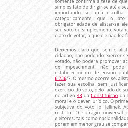
somente confirma a tese de que 
simples fato de dirigir-se até a 
importando se uma escolha f
categoricamente, que o ato
obrigatoriedade de alistar-se e
seu voto ou simplesmente votand
o ato de votar; o que ele não fez 
Deixemos claro que, sem o alist
cidadão, não podendo exercer seu
votado, não poderá promover aç
de impeachment, não pode m
estabelecimento de ensino púb
6.236
/7. O mesmo ocorre se, alist
fazer sua escolha, sem justificar
exercício do voto, pelo lado de s
no artigo
48
da
Constituição
da I
moral e o dever jurídico. O prime
subjetiva do voto foi Jellinek. 
restrito. O sufrágio universa
eleitores, tais como nacionalidade
porém em menor grau se comparad