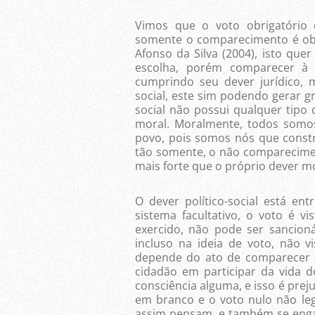
Vimos que o voto obrigatório é
somente o comparecimento é obr
Afonso da Silva (2004), isto que
escolha, porém comparecer à s
cumprindo seu dever jurídico, 
social, este sim podendo gerar g
social não possui qualquer tipo 
moral. Moralmente, todos somo
povo, pois somos nós que constr
tão somente, o não comparecimento
mais forte que o próprio dever mo
O dever político-social está en
sistema facultativo, o voto é v
exercido, não pode ser sancion
incluso na ideia de voto, não 
depende do ato de comparecer à
cidadão em participar da vida 
consciência alguma, e isso é prej
em branco e o voto nulo não l
assim pensam, e também se enga