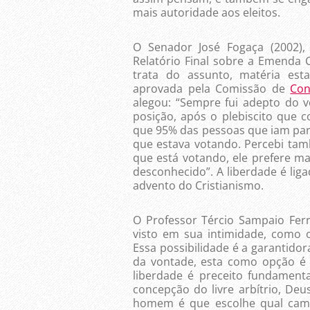
mais autoridade aos eleitos.
O Senador José Fogaça (2002),
Relatório Final sobre a Emenda
trata do assunto, matéria es
aprovada pela Comissão de
Con
alegou: “Sempre fui adepto do 
posição, após o plebiscito que c
que 95% das pessoas que iam para
que estava votando. Percebi ta
que está votando, ele prefere m
desconhecido”. A liberdade é liga
advento do Cristianismo.
O Professor Tércio Sampaio Ferr
visto em sua intimidade, como o
Essa possibilidade é a garantidora
da vontade, esta como opção é 
liberdade é preceito fundamenta
concepção do livre arbítrio, Deu
homem é que escolhe qual camin