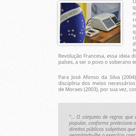
O
q
m
c
s
q
c
d
s
Revolução Francesa, essa ideia
países, a ser o povo o soberano e
Para José Afonso da Silva (2004)
disciplina dos meios necessários
de Moraes (2003), por sua vez, con
“... O conjunto de regras que
popular, conforme preleciona o 
direitos públicos subjetivos que
permitindo-lhe o exercício con