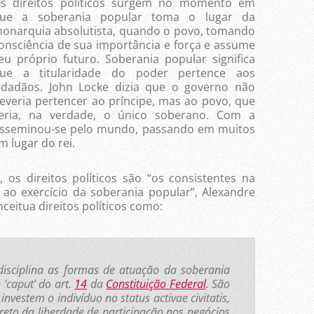
s direitos políticos surgem no momento em
ue a soberania popular toma o lugar da
onarquia absolutista, quando o povo, tomando
onsciência de sua importância e força e assume
eu próprio futuro. Soberania popular significa
ue a titularidade do poder pertence aos
idadãos. John Locke dizia que o governo não
everia pertencer ao príncipe, mas ao povo, que
eria, na verdade, o único soberano. Com a
 disseminou-se pelo mundo, passando em muitos
m lugar do rei.
, os direitos políticos são “os consistentes na
 ao exercício da soberania popular”, Alexandre
ceitua direitos políticos como:
 disciplina as formas de atuação da soberania
‘caput’ do art.
14
da
Constituição Federal
. São
 investem o indivíduo no status activae civitatis,
creto da liberdade de participação nos negócios