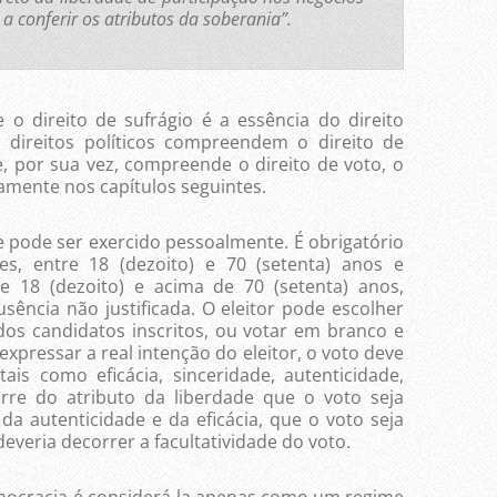
 a conferir os atributos da soberania”.
o direito de sufrágio é a essência do direito
s direitos políticos compreendem o direito de
e, por sua vez, compreende o direito de voto, o
mente nos capítulos seguintes.
 pode ser exercido pessoalmente. É obrigatório
s, entre 18 (dezoito) e 70 (setenta) anos e
) e 18 (dezoito) e acima de 70 (setenta) anos,
sência não justificada. O eleitor pode escolher
os candidatos inscritos, ou votar em branco e
xpressar a real intenção do eleitor, o voto deve
tais como eficácia, sinceridade, autenticidade,
orre do atributo da liberdade que o voto seja
da autenticidade e da eficácia, que o voto seja
deveria decorrer a facultatividade do voto.
emocracia é considerá-la apenas como um regime