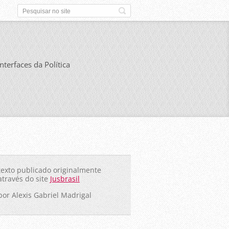
Interfaces da Política
texto publicado originalmente
através do site
Jusbrasil
por Alexis Gabriel Madrigal