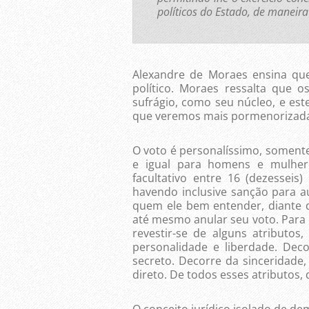
políticos do Estado, de maneira
Alexandre de Moraes ensina que 
político. Moraes ressalta que o
sufrágio, como seu núcleo, e est
que veremos mais pormenorizada
O voto é personalíssimo, somente
e igual para homens e mulhere
facultativo entre 16 (dezesseis
havendo inclusive sanção para au
quem ele bem entender, diante d
até mesmo anular seu voto. Para e
revestir-se de alguns atributos, 
personalidade e liberdade. Dec
secreto. Decorre da sinceridade, 
direto. De todos esses atributos, 
O conceito jurídico isolado de d