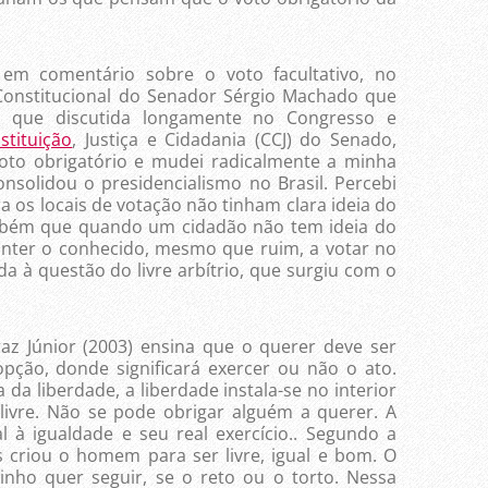
 em comentário sobre o voto facultativo, no
 Constitucional do Senador Sérgio Machado que
ta que discutida longamente no Congresso e
stituição
, Justiça e Cidadania (CCJ) do Senado,
voto obrigatório e mudei radicalmente a minha
onsolidou o presidencialismo no Brasil. Percebi
 os locais de votação não tinham clara ideia do
mbém que quando um cidadão não tem ideia do
anter o conhecido, mesmo que ruim, a votar no
da à questão do livre arbítrio, que surgiu com o
az Júnior (2003) ensina que o querer deve ser
pção, donde significará exercer ou não o ato.
 da liberdade, a liberdade instala-se no interior
livre. Não se pode obrigar alguém a querer. A
l à igualdade e seu real exercício.. Segundo a
s criou o homem para ser livre, igual e bom. O
ho quer seguir, se o reto ou o torto. Nessa