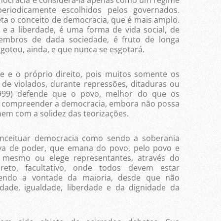
riodicamente escolhidos pelos governados.
ta o conceito de democracia, que é mais amplo.
e a liberdade, é uma forma de vida social, de
membros de dada sociedade, é fruto de longa
sgotou, ainda, e que nunca se esgotará.
e e o próprio direito, pois muitos somente os
de violados, durante repressões, ditaduras ou
1999) defende que o povo, melhor do que os
r e compreender a democracia, embora não possa
nem com a solidez das teorizações.
nceituar democracia como sendo a soberania
tiva de poder, que emana do povo, pelo povo e
 mesmo ou elege representantes, através do
ecreto, facultativo, onde todos devem estar
cendo a vontade da maioria, desde que não
lidade, igualdade, liberdade e da dignidade da