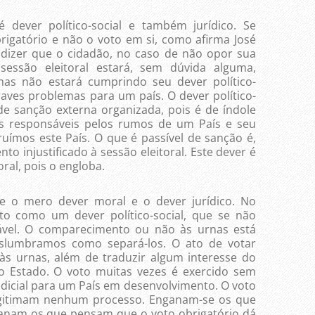
 dever político-social e também jurídico. Se
igatório e não o voto em si, como afirma José
r dizer que o cidadão, no caso de não opor sua
essão eleitoral estará, sem dúvida alguma,
mas não estará cumprindo seu dever político-
raves problemas para um país. O dever político-
de sanção externa organizada, pois é de índole
s responsáveis pelos rumos de um País e seu
uímos este País. O que é passível de sanção é,
 injustificado à sessão eleitoral. Este dever é
ral, pois o engloba.
tre o mero dever moral e o dever jurídico. No
isto como um dever político-social, que se não
ável. O comparecimento ou não às urnas está
vislumbramos como separá-los. O ato de votar
s urnas, além de traduzir algum interesse do
do Estado. O voto muitas vezes é exercido sem
udicial para um País em desenvolvimento. O voto
egitimam nenhum processo. Enganam-se os que
nam os que pensam que o voto obrigatório dá