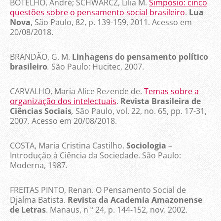
BOTELHO, André; SCHWARCZ, Lilia M.
Simpósio: cinco
questões sobre o pensamento social brasileiro
.
Lua
Nova
, São Paulo, 82, p. 139-159, 2011. Acesso em
20/08/2018.
BRANDÃO, G. M.
Linhagens do pensamento político
brasileiro
.
São Paulo: Hucitec, 2007.
CARVALHO, Maria Alice Rezende de.
Temas sobre a
organização dos intelectuais
.
Revista Brasileira de
Ciências Sociais
,
São Paulo, vol. 22, no. 65, pp. 17-31,
2007. Acesso em 20/08/2018.
COSTA, Maria Cristina Castilho.
Sociologia
–
Introdução à Ciência da Sociedade. São Paulo:
Moderna, 1987.
FREITAS PINTO, Renan. O Pensamento Social de
Djalma Batista.
Revista da Academia Amazonense
de Letras
. Manaus, n º 24, p. 144-152, nov. 2002.