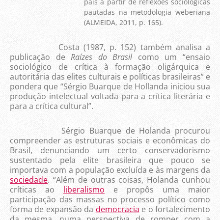
país a partir de reflexões sociológicas
pautadas na metodologia weberiana
(ALMEIDA, 2011, p. 165).
Costa (1987, p. 152) também analisa a
publicação de
Raízes do Brasil
como um “ensaio
sociológico de crítica à formação oligárquica e
autoritária das elites culturais e políticas brasileiras” e
pondera que “Sérgio Buarque de Hollanda iniciou sua
produção intelectual voltada para a crítica literária e
para a crítica cultural”.
Sérgio Buarque de Holanda procurou
compreender as estruturas sociais e econômicas do
Brasil, denunciando um certo conservadorismo
sustentado pela elite brasileira que pouco se
importava com a população excluída e às margens da
sociedade
. “Além de outras coisas, Holanda cunhou
críticas ao
liberalismo
e propôs uma maior
participação das massas no processo político como
forma de expansão da
democracia
e o fortalecimento
da mesma, numa perspectiva de romper com a