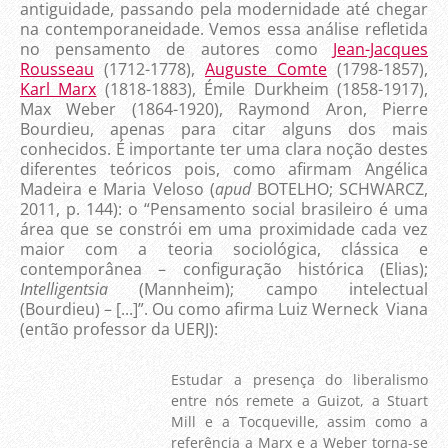
antiguidade, passando pela modernidade até chegar
na contemporaneidade. Vemos essa análise refletida
no pensamento de autores como
Jean-Jacques
Rousseau
(1712-1778),
Auguste Comte
(1798-1857),
Karl Marx
(1818-1883), Émile Durkheim (1858-1917),
Max Weber (1864-1920), Raymond Aron, Pierre
Bourdieu, apenas para citar alguns dos mais
conhecidos. É importante ter uma clara noção destes
diferentes teóricos pois, como afirmam Angélica
Madeira e Maria Veloso (
apud
BOTELHO; SCHWARCZ,
2011, p. 144): o “Pensamento social brasileiro é uma
área que se constrói em uma proximidade cada vez
maior com a teoria sociológica, clássica e
contemporânea – configuração histórica (Elias);
Intelligentsia
(Mannheim); campo intelectual
(Bourdieu) – [...]”. Ou como afirma Luiz Werneck Viana
(então professor da UERJ):
Estudar a presença do liberalismo
entre nós remete a Guizot, a Stuart
Mill e a Tocqueville, assim como a
referência a Marx e a Weber torna-se