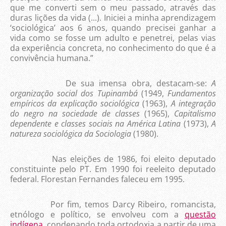
que me converti sem o meu passado, através das
duras lições da vida (...). Iniciei a minha aprendizagem
‘sociológica’ aos 6 anos, quando precisei ganhar a
vida como se fosse um adulto e penetrei, pelas vias
da experiência concreta, no conhecimento do que é a
convivência humana.”
De sua imensa obra, destacam-se:
A
organização social dos Tupinambá
(1949,
Fundamentos
empíricos da explicação sociológica
(1963),
A integração
do negro na sociedade de classes
(1965),
Capitalismo
dependente e classes sociais na América Latina
(1973),
A
natureza sociológica da Sociologia
(1980).
Nas eleições de 1986, foi eleito deputado
constituinte pelo PT. Em 1990 foi reeleito deputado
federal. Florestan Fernandes faleceu em 1995.
Por fim, temos Darcy Ribeiro, romancista,
etnólogo e político, se envolveu com a
questão
indígena
, condenando toda ortodoxia a partir de uma