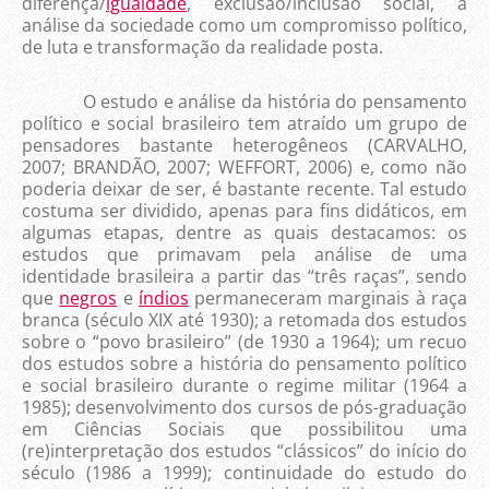
diferença/
igualdade
, exclusão/inclusão social, a
análise da sociedade como um compromisso político,
de luta e transformação da realidade posta.
O estudo e análise da história do pensamento
político e social brasileiro tem atraído um grupo de
pensadores bastante heterogêneos (CARVALHO,
2007; BRANDÃO, 2007; WEFFORT, 2006) e, como não
poderia deixar de ser, é bastante recente. Tal estudo
costuma ser dividido, apenas para fins didáticos, em
algumas etapas, dentre as quais destacamos: os
estudos que primavam pela análise de uma
identidade brasileira a partir das “três raças”, sendo
que
negros
e
índios
permaneceram marginais à raça
branca (século XIX até 1930); a retomada dos estudos
sobre o “povo brasileiro” (de 1930 a 1964); um recuo
dos estudos sobre a história do pensamento político
e social brasileiro durante o regime militar (1964 a
1985); desenvolvimento dos cursos de pós-graduação
em Ciências Sociais que possibilitou uma
(re)interpretação dos estudos “clássicos” do início do
século (1986 a 1999); continuidade do estudo do