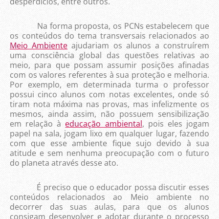
desperdícios, entre outros.
Na forma proposta, os PCNs estabelecem que
os conteúdos do tema transversais relacionados ao
Meio Ambiente
ajudariam os alunos a construírem
uma consciência global das questões relativas ao
meio, para que possam assumir posições afinadas
com os valores referentes à sua proteção e melhoria.
Por exemplo, em determinada turma o professor
possui cinco alunos com notas excelentes, onde só
tiram nota máxima nas provas, mas infelizmente os
mesmos, ainda assim, não possuem sensibilização
em relação à
educação ambiental
, pois eles jogam
papel na sala, jogam lixo em qualquer lugar, fazendo
com que esse ambiente fique sujo devido à sua
atitude e sem nenhuma preocupação com o futuro
do planeta através desse ato.
É preciso que o educador possa discutir esses
conteúdos relacionados ao Meio ambiente no
decorrer das suas aulas, para que os alunos
consigam desenvolver e adotar durante o processo