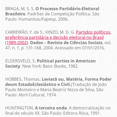
BRAGA, M. S. S.
O Processo Partidário-Eleitoral
Brasileiro
.
Padrões de Competição Política. São
Paulo: Humanitas/Fapesp, 2006.
CARREIRÃO, Y. de S.; KINZO, M. D. G.
Partidos políticos,
preferência partidária e decisão eleitoral no Brasil
(1989-2002)
.
Dados – Revista de Ciências Sociais
, vol.
47, n. 1, p. 131-168, 2004. Acessado em 07/01/2016.
ELDERSVELD, S.
Political parties in American
Society
.
New York: Basic Books, 1982.
HOBBES, Thomas
. Leviatã ou, Matéria, Forma Poder
deum EstadoEclesiástico e Civil.
(Tradução de João
Paulo Monteiro e Maria Beatriz Nizza de Silva, São
Paulo: Abril Cultural, 1974.
HUNTINGTON.
A terceira onda
. A democratização no
final do século XX. São Paulo: Editora Ática, 1991.