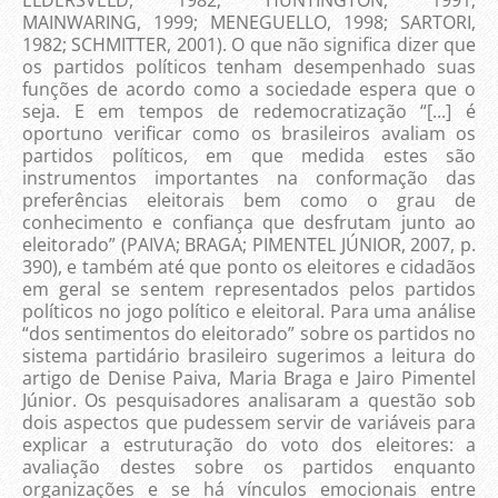
ELDERSVELD, 1982; HUNTINGTON, 1991;
MAINWARING, 1999; MENEGUELLO, 1998; SARTORI,
1982; SCHMITTER, 2001). O que não significa dizer que
os partidos políticos tenham desempenhado suas
funções de acordo como a sociedade espera que o
seja. E em tempos de redemocratização “[...] é
oportuno verificar como os brasileiros avaliam os
partidos políticos, em que medida estes são
instrumentos importantes na conformação das
preferências eleitorais bem como o grau de
conhecimento e confiança que desfrutam junto ao
eleitorado” (PAIVA; BRAGA; PIMENTEL JÚNIOR, 2007, p.
390), e também até que ponto os eleitores e cidadãos
em geral se sentem representados pelos partidos
políticos no jogo político e eleitoral. Para uma análise
“dos sentimentos do eleitorado” sobre os partidos no
sistema partidário brasileiro sugerimos a leitura do
artigo de Denise Paiva, Maria Braga e Jairo Pimentel
Júnior. Os pesquisadores analisaram a questão sob
dois aspectos que pudessem servir de variáveis para
explicar a estruturação do voto dos eleitores: a
avaliação destes sobre os partidos enquanto
organizações e se há vínculos emocionais entre