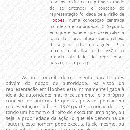
teóricos políticos. O primeiro modo
de se entender o conceito de
representação foi dada pela visão de
Hob
bes
, numa concepção centrada
na ideia de autoridade. O Segundo
enfoque é aquele que desenvolve a
ideia da representação como reflexo
de alguma coisa ou alguém. E a
terceira centraliza a discussão na
propria atividade de representar.
(KINZO, 1980, p. 21).
Assim o conceito de representar para Hobbes
advém da noção de autoridade. Na visão da
representação em Hobbes está intimamente ligada à
ideia de autoridade; mas precisamente, é o próprio
conceito de autoridade que faz possível pensar em
representação. Hobbes (1974) parte da noção de que,
tendo um homem o direito de executar uma ação, ou
seja, a propriedade da ação (o que ele denomina de
“autor”), este homem pode executa-lá ele mesmo, ou
pode autorizar alguém a fazê-la por ele.