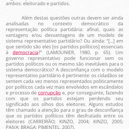
ambos: eleitorado e partidos.
Além destas questões outras devem ser ainda
analisadas no contexto democrático da
representação política partidária: afinal, quais as
vantagens e/ou desvantagens de um modelo de
sistema representativo partidário? Ou ainda: “[...] em
que sentido são eles [os partidos políticos] essenciais
à
democracia
?” (LAMOUNIER, 1980, p. 65). Um
governo representativo pode funcionar sem os
partidos políticos ou os mesmo são inevitáveis para o
sistema democrático? A desconfiança com o modelo
representativo partidário é pertinente: os cidadãos se
sentem cada vez menos representados politicamente
por políticos cada vez mais envolvidos em escândalos
e processo de
corrupção
e, por conseguinte, fazendo
com que os partidos estejam perdendo seu
significado aos olhos dos eleitores. Alguns estudos
têm chamado a atenção para o grau de desconfiança
que os partidos políticos têm desfrutado entre os
eleitores (CARREIRÃO; KINZO, 2004; KINZO, 2005;
PAIVA; BRAGA; PIMENTEL, 2007).