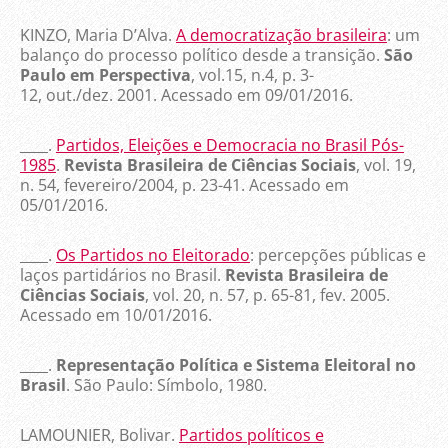
KINZO, Maria D’Alva.
A democratização brasileira
: um
balanço do processo político desde a transição.
São
Paulo em Perspectiva
, vol.15, n.4, p. 3-
12, out./dez. 2001. Acessado em 09/01/2016.
____.
Partidos, Eleições e Democracia no Brasil Pós-
1985
.
Revista Brasileira de Ciências Sociais
, vol. 19,
n. 54, fevereiro/2004, p. 23-41. Acessado em
05/01/2016.
____.
Os Partidos no Eleitorado
: percepções públicas e
laços partidários no Brasil.
Revista Brasileira de
Ciências Sociais
, vol. 20, n. 57, p. 65-81, fev. 2005.
Acessado em 10/01/2016.
____.
Representação Política e Sistema Eleitoral no
Brasil
. São Paulo: Símbolo, 1980.
LAMOUNIER, Bolivar.
Partidos políticos e