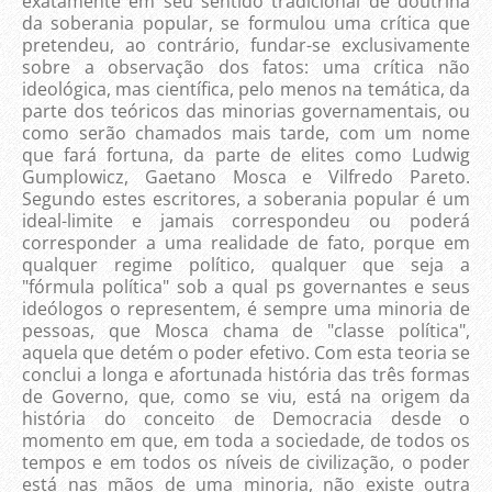
exatamente em seu sentido tradicional de doutrina
da soberania popular, se formulou uma crítica que
pretendeu, ao contrário, fundar-se exclusivamente
sobre a observação dos fatos: uma crítica não
ideológica, mas científica, pelo menos na temática, da
parte dos teóricos das minorias governamentais, ou
como serão chamados mais tarde, com um nome
que fará fortuna, da parte de elites como Ludwig
Gumplowicz, Gaetano Mosca e Vilfredo Pareto.
Segundo estes escritores, a soberania popular é um
ideal-limite e jamais correspondeu ou poderá
corresponder a uma realidade de fato, porque em
qualquer regime político, qualquer que seja a
"fórmula política" sob a qual ps governantes e seus
ideólogos o representem, é sempre uma minoria de
pessoas, que Mosca chama de "classe política",
aquela que detém o poder efetivo. Com esta teoria se
conclui a longa e afortunada história das três formas
de Governo, que, como se viu, está na origem da
história do conceito de Democracia desde o
momento em que, em toda a sociedade, de todos os
tempos e em todos os níveis de civilização, o poder
está nas mãos de uma minoria, não existe outra