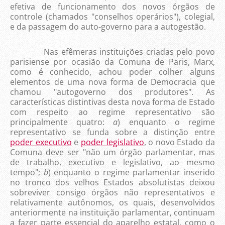
efetiva de funcionamento dos novos órgãos de
controle (chamados "conselhos operários"), colegial,
e da passagem do auto-governo para a autogestão.
Nas efêmeras instituições criadas pelo povo
parisiense por ocasião da Comuna de Paris, Marx,
como é conhecido, achou poder colher alguns
elementos de uma nova forma de Democracia que
chamou "autogoverno dos produtores". As
características distintivas desta nova forma de Estado
com respeito ao regime representativo são
principalmente quatro:
a
) enquanto o regime
representativo se funda sobre a distinção entre
poder executivo
e
poder legislativo
, o novo Estado da
Comuna deve ser "não um órgão parlamentar, mas
de trabalho, executivo e legislativo, ao mesmo
tempo";
b
) enquanto o regime parlamentar inserido
no tronco dos velhos Estados absolutistas deixou
sobreviver consigo órgãos não representativos e
relativamente autônomos, os quais, desenvolvidos
anteriormente na instituição parlamentar, continuam
a fazer parte essencial do aparelho estatal, como o