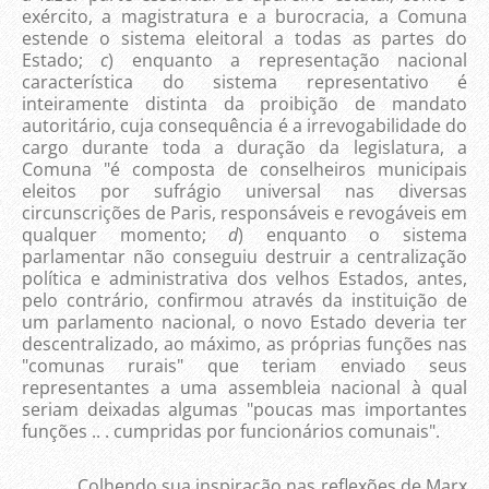
exército, a magistratura e a burocracia, a Comuna
estende o sistema eleitoral a todas as partes do
Estado;
c
) enquanto a representação nacional
característica do sistema representativo é
inteiramente distinta da proibição de mandato
autoritário, cuja consequência é a irrevogabilidade do
cargo durante toda a duração da legislatura, a
Comuna "é composta de conselheiros municipais
eleitos por sufrágio universal nas diversas
circunscrições de Paris, responsáveis e revogáveis em
qualquer momento;
d
) enquanto o sistema
parlamentar não conseguiu destruir a centralização
política e administrativa dos velhos Estados, antes,
pelo contrário, confirmou através da instituição de
um parlamento nacional, o novo Estado deveria ter
descentralizado, ao máximo, as próprias funções nas
"comunas rurais" que teriam enviado seus
representantes a uma assembleia nacional à qual
seriam deixadas algumas "poucas mas importantes
funções .. . cumpridas por funcionários comunais".
Colhendo sua inspiração nas reflexões de Marx