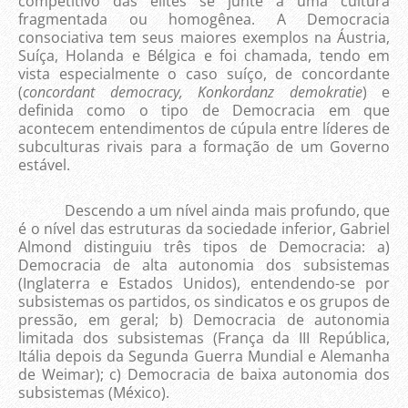
competitivo das elites se junte a uma cultura
fragmentada ou homogênea. A Democracia
consociativa tem seus maiores exemplos na Áustria,
Suíça, Holanda e Bélgica e foi chamada, tendo em
vista especialmente o caso suíço, de concordante
(
concordant democracy, Konkordanz demokratie
) e
definida como o tipo de Democracia em que
acontecem entendimentos de cúpula entre líderes de
subculturas rivais para a formação de um Governo
estável.
Descendo a um nível ainda mais profundo, que
é o nível das estruturas da sociedade inferior, Gabriel
Almond distinguiu três tipos de Democracia: a)
Democracia de alta autonomia dos subsistemas
(Inglaterra e Estados Unidos), entendendo-se por
subsistemas os partidos, os sindicatos e os grupos de
pressão, em geral; b) Democracia de autonomia
limitada dos subsistemas (França da III República,
Itália depois da Segunda Guerra Mundial e Alemanha
de Weimar); c) Democracia de baixa autonomia dos
subsistemas (México).