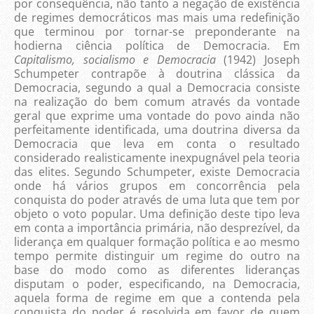
por consequência, não tanto a negação de existência
de regimes democráticos mas mais uma redefinição
que terminou por tornar-se preponderante na
hodierna ciência política de Democracia. Em
Capitalismo, socialismo e Democracia
(1942) Joseph
Schumpeter contrapõe à doutrina clássica da
Democracia, segundo a qual a Democracia consiste
na realização do bem comum através da vontade
geral que exprime uma vontade do povo ainda não
perfeitamente identificada, uma doutrina diversa da
Democracia que leva em conta o resultado
considerado realisticamente inexpugnável pela teoria
das elites. Segundo Schumpeter, existe Democracia
onde há vários grupos em concorrência pela
conquista do poder através de uma luta que tem por
objeto o voto popular. Uma definição deste tipo leva
em conta a importância primária, não desprezível, da
liderança em qualquer formação política e ao mesmo
tempo permite distinguir um regime do outro na
base do modo como as diferentes lideranças
disputam o poder, especificando, na Democracia,
aquela forma de regime em que a contenda pela
conquista do poder é resolvida em favor de quem