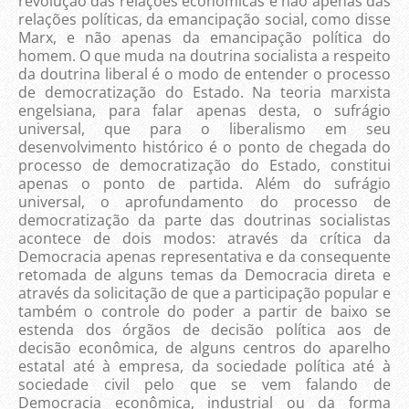
revolução das relações econômicas e não apenas das
relações políticas, da emancipação social, como disse
Marx, e não apenas da emancipação política do
homem. O que muda na doutrina socialista a respeito
da doutrina liberal é o modo de entender o processo
de democratização do Estado. Na teoria marxista
engelsiana, para falar apenas desta, o sufrágio
universal, que para o liberalismo em seu
desenvolvimento histórico é o ponto de chegada do
processo de democratização do Estado, constitui
apenas o ponto de partida. Além do sufrágio
universal, o aprofundamento do processo de
democratização da parte das doutrinas socialistas
acontece de dois modos: através da crítica da
Democracia apenas representativa e da consequente
retomada de alguns temas da Democracia direta e
através da solicitação de que a participação popular e
também o controle do poder a partir de baixo se
estenda dos órgãos de decisão política aos de
decisão econômica, de alguns centros do aparelho
estatal até à empresa, da sociedade política até à
sociedade civil pelo que se vem falando de
Democracia econômica, industrial ou da forma