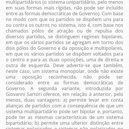
multipartidários (o sistema unipartidário, pelo menos
em suas formas mais rígidas, não pode ser incluído
entre as formas democráticas de Governo). Com base
no modo com que os partidos se dispõem uns para
ou contra os outros no sistema, isto é, com base nos
chamados pólos de atração ou de repulsa dos
diversos partidos, se distinguem regimes bipolares,
em que os vários partidos se agregam em torno dos
dois pólos do Governo e da oposição e multipolares,
em que os vários partidos se dispõem voltados para
o centro e para as duas oposições, uma de direita e
outra de esquerda. Deve advertir-se que também,
neste caso, um sistema monopolar, onde não existe
uma oposição reconhecida, não pode ser
considerado entre as formas democráticas de
Governo. A segunda variante, introduzida por
Giovanni Sartori oferece, em relação à anterior, pelo
menos, duas vantagens: a) permite levar em conta
alianças de partidos com a consequência de que um
sistema multipartidário pode ser bipolar e, portanto,
pode ter as mesmas características de um sistema
bipartidário; b) permite uma ulterior distinção entre
sistemas polarizados e sistemas não polarizados no