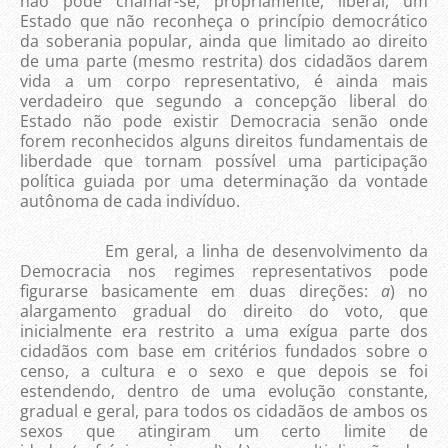
não pode chamar-se, propriamente, liberal, um
Estado que não reconheça o princípio democrático
da soberania popular, ainda que limitado ao direito
de uma parte (mesmo restrita) dos cidadãos darem
vida a um corpo representativo, é ainda mais
verdadeiro que segundo a concepção liberal do
Estado não pode existir Democracia senão onde
forem reconhecidos alguns direitos fundamentais de
liberdade que tornam possível uma participação
política guiada por uma determinação da vontade
autônoma de cada indivíduo.
Em geral, a linha de desenvolvimento da
Democracia nos regimes representativos pode
figurarse basicamente em duas direções:
a
) no
alargamento gradual do direito do voto, que
inicialmente era restrito a uma exígua parte dos
cidadãos com base em critérios fundados sobre o
censo, a cultura e o sexo e que depois se foi
estendendo, dentro de uma evolução constante,
gradual e geral, para todos os cidadãos de ambos os
sexos que atingiram um certo limite de