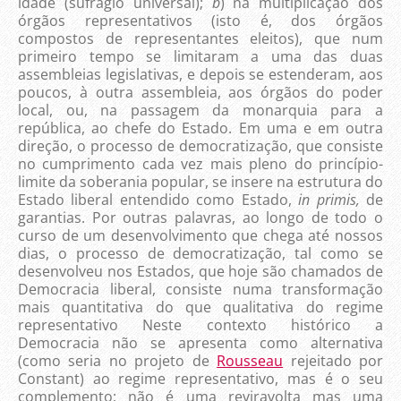
idade
(sufrágio universal);
b
) na multiplicação dos
órgãos representativos (isto é, dos órgãos
compostos de representantes eleitos), que num
primeiro tempo se limitaram a uma das duas
assembleias legislativas, e depois se estenderam, aos
poucos, à outra assembleia, aos órgãos do poder
local, ou, na passagem da monarquia para a
república, ao chefe do Estado. Em uma e em outra
direção, o processo de democratização, que consiste
no cumprimento cada vez mais pleno do princípio-
limite
da soberania popular, se insere na estrutura do
Estado liberal entendido como Estado,
in primis,
de
garantias. Por outras palavras, ao longo de todo o
curso de um desenvolvimento que chega até nossos
dias, o processo de democratização, tal como se
desenvolveu nos Estados, que hoje são chamados de
Democracia liberal, consiste numa transformação
mais quantitativa do que qualitativa do regime
representativo Neste contexto histórico a
Democracia não se apresenta como alternativa
(como seria no projeto de
Rousseau
rejeitado por
Constant) ao regime representativo, mas é o seu
complemento; não é uma reviravolta mas uma