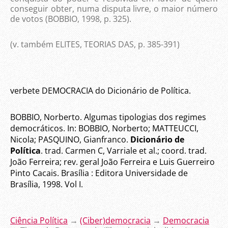
conseguir obter, numa disputa livre, o maior número
de votos (
BOBBIO, 1998
, p. 325).
(v. também ELITES, TEORIAS DAS, p. 385-391)
verbete DEMOCRACIA do Dicionário de Política
.
BOBBIO, Norberto. Algumas tipologias dos regimes
democráticos. In: BOBBIO, Norberto; MATTEUCCI,
Nicola; PASQUINO, Gianfranco.
Dicionário de
Política
. trad. Carmen C, Varriale et al.; coord. trad.
João Ferreira; rev. geral João Ferreira e Luis Guerreiro
Pinto Cacais. Brasília : Editora Universidade de
Brasília, 1998. Vol I.
Ciência Política
→
(Ciber)democracia
→
Democracia