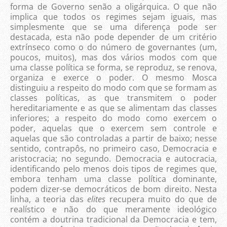
forma de Governo senão a oligárquica. O que não
implica que todos os regimes sejam iguais, mas
simplesmente que se uma diferença pode ser
destacada, esta não pode depender de um critério
extrínseco como o do número de governantes (um,
poucos, muitos), mas dos vários modos com que
uma classe política se forma, se reproduz, se renova,
organiza e exerce o poder. O mesmo Mosca
distinguiu a respeito do modo com que se formam as
classes políticas, as que transmitem o poder
hereditariamente e as que se alimentam das classes
inferiores; a respeito do modo como exercem o
poder, aquelas que o exercem sem controle e
aquelas que são controladas a partir de baixo; nesse
sentido, contrapôs, no primeiro caso, Democracia e
aristocracia; no segundo. Democracia e autocracia,
identificando pelo menos dois tipos de regimes que,
embora tenham uma classe política dominante,
podem dizer-se democráticos de bom direito. Nesta
linha, a teoria das
elites
recupera muito do que de
realístico e não do que meramente ideológico
contém a doutrina tradicional da Democracia e tem,