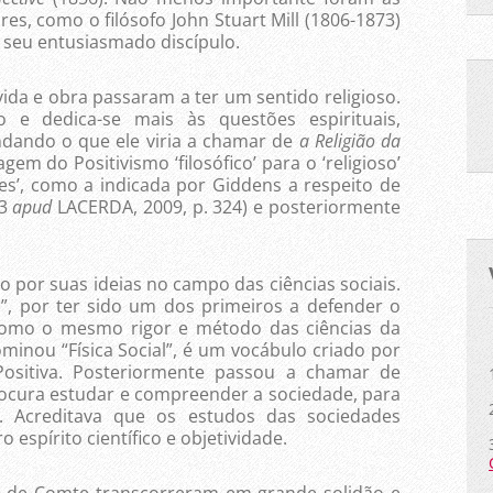
es, como o filósofo John Stuart Mill (1806-1873)
), seu entusiasmado discípulo.
 e obra passaram a ter um sentido religioso.
o e dedica-se mais às questões espirituais,
dando o que ele viria a chamar de
a Religião da
gem do Positivismo ‘filosófico’ para o ‘religioso’
es’, como a indicada por Giddens a respeito de
23
apud
LACERDA, 2009, p. 324) e posteriormente
suas ideias no campo das ciências sociais.
a”, por ter sido um dos primeiros a defender o
como o mesmo rigor e método das ciências da
minou “Física Social”, é um vocábulo criado por
Positiva. Posteriormente passou a chamar de
rocura estudar e compreender a sociedade, para
s. Acreditava que os estudos das sociedades
 espírito científico e objetividade.
Comte transcorreram em grande solidão e