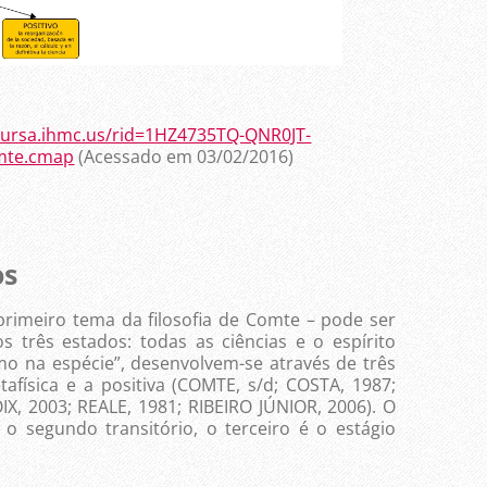
/cursa.ihmc.us/rid=1HZ4735TQ-QNR0JT-
mte.cmap
(Acessado em 03/02/2016)
os
meiro tema da filosofia de Comte – pode ser
os três estados: todas as ciências e o espírito
o na espécie”, desenvolvem-se através de três
etafísica e a positiva (COMTE, s/d; COSTA, 1987;
X, 2003; REALE, 1981; RIBEIRO JÚNIOR, 2006). O
 o segundo transitório, o terceiro é o estágio