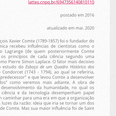
lattes.cnpq.br/6947356140810110
postado em 2016
atualizado em mai. 2020
 Xavier Comte (1789-1857) foi o fundador do
mica recebeu influências de cientistas como o
ico Lagrange (de quem posteriormente Comte
r os princípios de cada ciência segundo uma
omo Pierre Simon Laplace. O fator mais decisivo
 o estudo do
Esboço de um Quadro Histórico dos
e Condor­cet (1743 - 1794), ao qual se referiria,
 predecessor” e que levou Comte a desenvolver
ados” como veremos mais adiante. A obra de
 desenvolvimento da humanidade, no qual os
 ciência e da tecnologia desempenham papel
 caminhar para uma era em que a organização
as luzes da razão: ideia que iria se tornar um dos
de Comte. Mas sua maior influência foi de Saint