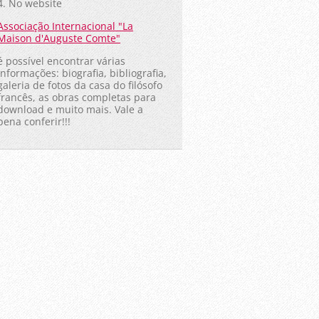
4.
No website
Associação Internacional "La
Maison d'Auguste Comte"
é possível encontrar várias
informações: biografia, bibliografia,
galeria de fotos da casa do filósofo
francês,
as
obras completas para
download e muito mais. Vale a
pena conferir!!!