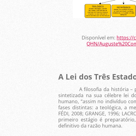
Disponível em:
https:/
QHN/Auguste%20Co
A Lei dos Três Estad
A filosofia da história – pri
sintetizada na sua célebre lei d
humano, “assim no indivíduo com
fases distintas: a teológica, a m
FÉDI, 2008; GRANGE, 1996; LACROI
primeiro estágio é preparatório,
definitivo da razão humana.