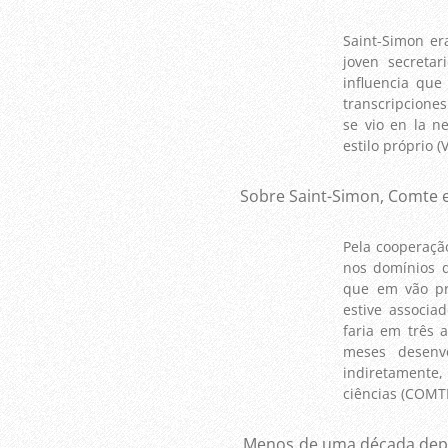
Saint-Simon er
joven secretar
influencia que
transcripcione
se vio en la n
estilo próprio 
Sobre Saint-Simon, Comte esc
Pela cooperaç
nos domínios d
que em vão pr
estive associa
faria em três 
meses desenvo
indiretamente,
ciências (COMTE,
Menos de uma década depois C