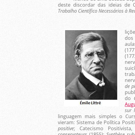
deste discordar das ideias de
Trabalho Científico Necessários à R
Log
liçõ
dos
aula
(177
(177
nerv
sui
tra
nerv
de p
publ
do
Aug
sur l
linguagem mais simples o Cur
vieram: Sistema de Política Posit
positive
; Catecismo Positivist
conservateurs
(1855);
Synthèse sub