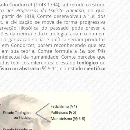
o Condorcet (1743-1794), sobretudo o estudo
co dos Progressos do Espírito Humano
, no qual
 partir de 1818, Comte desenvolveu a “Lei dos
t, a civilização se move de forma progressiva
ervação filosófica do passado pode prever e
ções da ciência e da tecnologia fariam o homem
organização social e política seriam produtos
se em Condorcet, porém reconhecendo que era
 em sua teoria, Comte formula a
Lei dos Três
intelectual da humanidade, Comte percebe que
ados teóricos diferentes: o estado
teológico
ou
ísico
ou
abstrato
(§§ 9-11) e o estado
científico