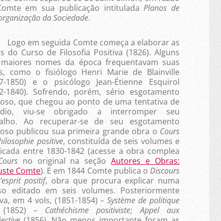
 Comte em sua publicação intitulada
Planos de
eorganização da Sociedade
.
o em seguida Comte começa a elaborar as
es do Curso de Filosofia Positiva (1826). Alguns
 maiores nomes da época frequentavam suas
s, como o fisiólogo Henri­ Marie de Blainville
7-1850) e o psicólogo Jean-Étienne Esquirol
2-1840). Sofrendo, porém, sério esgotamento
oso, que chegou ao ponto de uma tentativa de
cídio, viu-se obrigado a interromper seu
balho. Ao recuperar-se de seu esgotamento
oso publicou sua primeira grande obra o
Cours
hilosophie positive
, constituída de seis volumes e
icada entre 1830-1842
(acesse a obra complea
Cours
no original na seção
Autores e Obras:
uste Comte
)
. E em 1844 Comte publica o
Discours
’esprit positif
, obra que procura explicar numa
so editado em seis volumes. Posteriormente
iva, em 4 vols, (1851-1854) –
Système de politique
a, (1852) –
Cathéchisme positiviste
;
Appel aux
jective
(1856). Não menos importante foram as