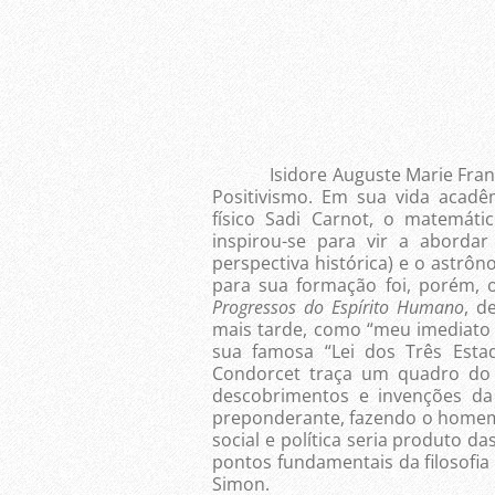
Isidore Auguste Marie François
Positivismo. Em sua vida acadê
físico Sadi Carnot, o matemát
inspirou-se para vir a aborda
perspectiva histórica) e o astrôn
para sua formação foi, porém,
Progressos do Espírito Humano
, d
mais tarde, como “meu imediato
sua famosa “Lei dos Três Est
Condorcet traça um quadro do
descobrimentos e invenções da
preponderante, fazendo o homem
social e política seria pro­duto d
pontos fundamentais da filosofia 
Simon.