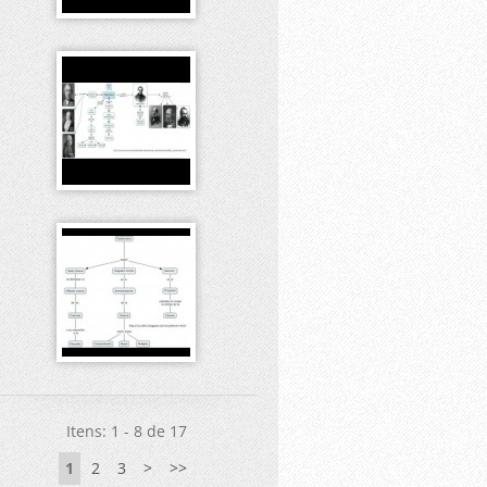
Itens: 1 - 8 de 17
1
2
3
>
>>