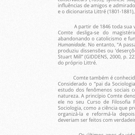
influências de amigos e admirador
e o dicionarista Littré (1801-1881
A partir de 1846 toda sua vida
Comte desliga-se do magistéri
abandonando o catolicismo e fun
Humanidade
. No entanto, “A passa
produziu dissensões ou ‘deserçõ
Stuart Mill” (GIDDENS, 2000, p. 2
do próprio Littré.
Comte também é conhecido por 
Considerado o “pai da Sociologi
estudo dos fenômenos sociais 
natureza. A princípio Comte deno
ele no seu Curso de Filosofia 
Sociologia, como a ciência que p
organizá-la e reformá-la depoi
deveriam ser feitos com verdadeiro
Os últimos anos da vida de 