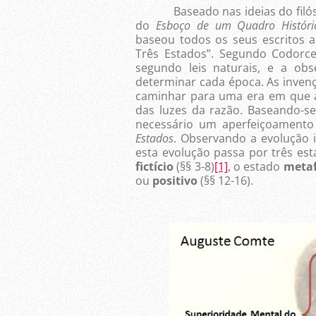
Baseado nas ideias do filósof
do
Esboço de um Quadro Históri
baseou todos os seus escritos a
Três Estados”. Segundo Codorce
segundo leis naturais, e a obs
determinar cada época. As inven
caminhar para uma era em que a 
das luzes da razão. Baseando-
necessário um aperfeiçoamento
Estados
. Observando a evolução 
esta evolução passa por três est
fictício
(§§ 3-8)
[1]
, o estado
metaf
ou
positivo
(§§ 12-16).