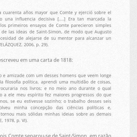
a cuarenta años mayor que Comte y ejerció sobre el
io una influencia decisiva [....] Era tan marcada la
 los primeiros ensayos de Comte parecieron simples
s de las ideas de Saint-Simon, de modo que Augusto
ecesidad de alejarse de su mentor para alcanzar un
(VELÁZQUEZ, 2006, p. 29).
reveu em uma carta de 1818:
ão e amizade com um desses homens que veem longe
a filosofia política, aprendi uma multidão de coisas,
ocuraria nos livros; e no meio ano durante o qual
do a ele meu espírito fez maiores progressos do que
anos, se eu estivesse sozinho; o trabalho desses seis
lveu minha concepção das ciências políticas e,
 tornou mais sólidas minhas ideias sobre as demais
 1978, p. VI).
omte separou-se de Saint-Simon, em razão