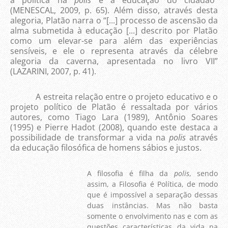
a política na
pólis
e a educação do cidadão”
(MENESCAL, 2009, p. 65). Além disso, através desta
alegoria, Platão narra o “[...] processo de ascensão da
alma submetida à educação [...] descrito por Platão
como um elevar-se para além das experiências
sensíveis, e ele o representa através da célebre
alegoria da caverna, apresentada no livro VII”
(LAZARINI, 2007, p. 41).
A estreita relação entre o projeto educativo e o
projeto político de Platão é ressaltada por vários
autores, como Tiago Lara (1989), Antônio Soares
(1995) e Pierre Hadot (2008), quando este destaca a
possibilidade de transformar a vida na
polis
através
da educação filosófica de homens sábios e justos.
A filosofia é filha da
polis
, sendo
assim, a Filosofia é Política, de modo
que é impossível a separação dessas
duas instâncias. Mas não basta
somente o envolvimento nas e com as
questões características da vida na