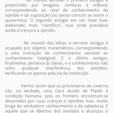
No mundo sensível o primeiro estágio é
preenchido por imagens, sombras e reflexos
correspondendo ao nível de conhecimento da
opinião e da suposição (ou senso comum se assim o
quisermos). O segundo estágio em um nível mais
elaborado, mais “científico”, mas onde prevalece
ainda a crença e a opinião.
No mundo das Ideias o terceiro estágio é
ocupado por objetos matemáticos, correspondendo
a uma transição do conhecimento sensível ao
conhecimento inteligível. E o último estágio,
finalmente, pertence às Ideias, e o conhecimento não
sofre qualquer interferência dos sentidos,
verificando-se apenas pela via da intelecção.
Vemos assim que os prisioneiros da caverna
são, na verdade, uma clara alusão de Platão à
condição humana, pois os homens encontram-se
absorvidos por suas crenças e opiniões mas, muito
longe do verdadeiro conhecimento e da sabedoria. E
aquele que se libertou dos sentidos e alcançou o