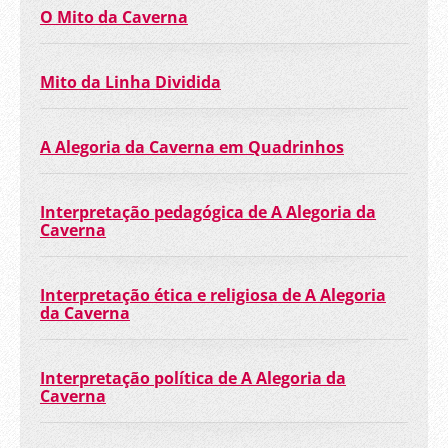
O Mito da Caverna
Mito da Linha Dividida
A Alegoria da Caverna em Quadrinhos
Interpretação pedagógica de A Alegoria da
Caverna
Interpretação ética e religiosa de A Alegoria
da Caverna
Interpretação política de A Alegoria da
Caverna