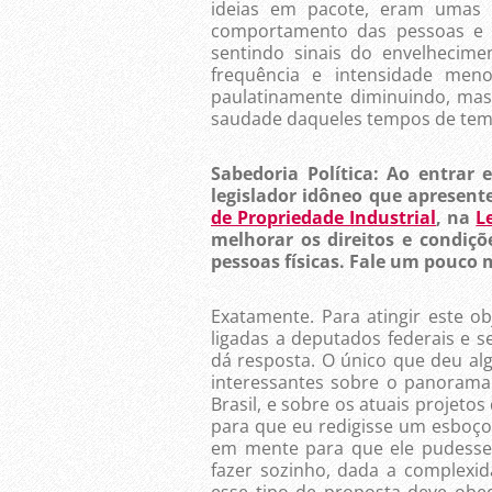
ideias em pacote, eram umas 
comportamento das pessoas e f
sentindo sinais do envelhecim
frequência e intensidade men
paulatinamente diminuindo, mas
saudade daqueles tempos de tempe
Sabedoria Política: Ao entrar
legislador idôneo que apresent
de Propriedade Industrial
, na
L
melhorar os direitos e condiçõ
pessoas físicas. Fale um pouco m
Exatamente. Para atingir este ob
ligadas a deputados federais e 
dá resposta. O único que deu a
interessantes sobre o panorama 
Brasil, e sobre os atuais projeto
para que eu redigisse um esboço 
em mente para que ele pudesse 
fazer sozinho, dada a complexi
esse tipo de proposta deve obe