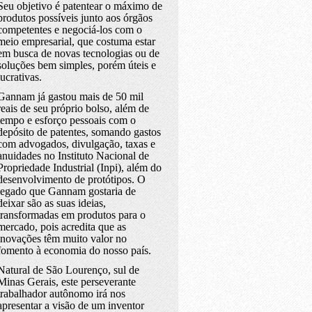
Seu objetivo é patentear o máximo de
produtos possíveis junto aos órgãos
competentes e negociá-los com o
meio empresarial, que costuma estar
em busca de novas tecnologias ou de
soluções bem simples, porém úteis e
lucrativas.
Gannam já gastou mais de 50 mil
reais de seu próprio bolso, além de
tempo e esforço pessoais com o
depósito de patentes, somando gastos
com advogados, divulgação, taxas e
anuidades no Instituto Nacional de
Propriedade Industrial (Inpi), além do
desenvolvimento de protótipos. O
legado que Gannam gostaria de
deixar são as suas ideias,
transformadas em produtos para o
mercado, pois acredita que as
inovações têm muito valor no
fomento à economia do nosso país.
Natural de São Lourenço, sul de
Minas Gerais, este perseverante
trabalhador autônomo irá nos
apresentar a visão de um inventor