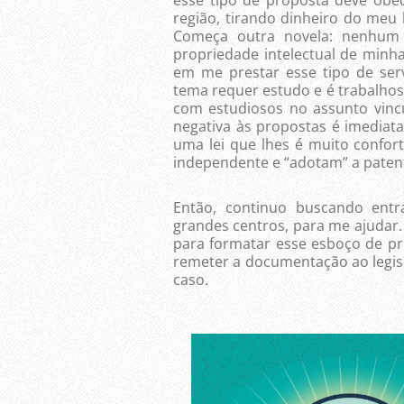
região, tirando dinheiro do meu 
Começa outra novela: nenhum
propriedade intelectual de minh
em me prestar esse tipo de se
tema requer estudo e é trabalho
com estudiosos no assunto vinc
negativa às propostas é imediata
uma lei que lhes é muito confo
independente e “adotam” a patente
Então, continuo buscando ent
grandes centros, para me ajudar
para formatar esse esboço de pro
remeter a documentação ao legisl
caso.