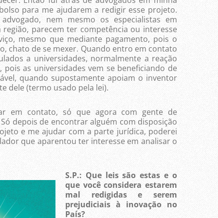
bolso para me ajudarem a redigir esse projeto.
 advogado, nem mesmo os especialistas em
a região, parecem ter competência ou interesse
rviço, mesmo que mediante pagamento, pois o
so, chato de se mexer. Quando entro em contato
ulados a universidades, normalmente a reação
, pois as universidades vem se beneficiando de
rtável, quando supostamente apoiam o inventor
 dele (termo usado pela lei).
rar em contato, só que agora com gente de
. Só depois de encontrar alguém com disposição
jeto e me ajudar com a parte jurídica, poderei
ador que aparentou ter interesse em analisar o
S.P.: Que leis são estas e o
que você considera estarem
mal redigidas e serem
prejudiciais à inovação no
País?