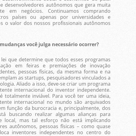
 e desenvolvedores autônomos que gera muita
te em negócios. Continuamos comprando
tros países ou apenas por universidades e
s o valor dos nossos profissionais autônomos
e mudanças você julga necessário ocorrer?
lei que determine que todos esses programas
ipação em feiras e premiações de inovação
entes, pessoas físicas, da mesma forma e na
plam as startups, pesquisadores vinculados a
nologia. Aliado a isso, deve-se criar um programa
ente internacional do inventor independente.
é totalmente inviável. Para você ter uma ideia,
tente internacional no mundo são arquivados
m função da burocracia e, principalmente, dos
stá buscando realizar algumas alianças para
 local, mas tal esforço não está implicando
tores autônomos, pessoas físicas – como quase
loca inventores independentes no centro do