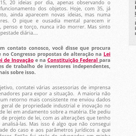
15, 20 ideias por dia, apenas observando o
uncionamento dos objetos. Hoje, com 35, já
ento, ainda aparecem novas ideias, mas numa
ores. O pique e ousadia mental parecem ir
, penso e torço, nunca irão morrer. Mas sinto
stade diária....
 em contato conosco, você disse que procura
e no Congresso propostas de alteração na
Lei
ei de Inovação
e na
Constituição Federal
para
es de trabalho de inventores independentes,
ais sobre isso.
jetivo, contatei várias assessorias de imprensa
senadores para expor a situação. A maioria não
lgum retorno mais consistente me enviou dados
geral de propriedade industrial e inovação no
s de lei em andamento sobre a matéria. Ele pediu
de projeto de lei, com as alterações que tenho
analisá-las. Mas isso é algo que não consegui
dade do caso e aos parâmetros jurídicos a que
decer. Então fui atrás de advogados em minha