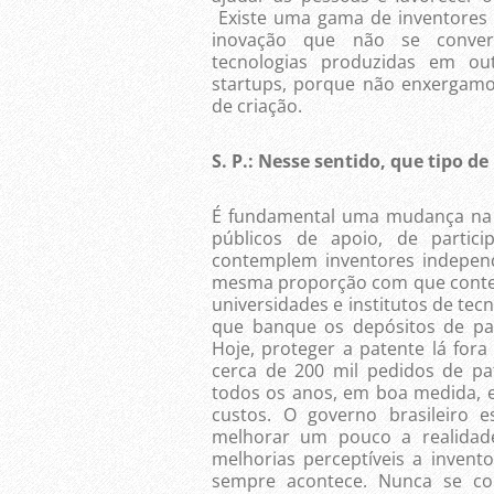
Existe uma gama de inventores
inovação que não se conver
tecnologias produzidas em ou
startups, porque não enxergamo
de criação.
S. P.: Nesse sentido, que tipo d
É fundamental uma mudança na 
públicos de apoio, de partic
contemplem inventores independ
mesma proporção com que contem
universidades e institutos de tec
que banque os depósitos de pat
Hoje, proteger a patente lá fora 
cerca de 200 mil pedidos de pa
todos os anos, em boa medida, e
custos. O governo brasileiro e
melhorar um pouco a realidade
melhorias perceptíveis a inven
sempre acontece. Nunca se co