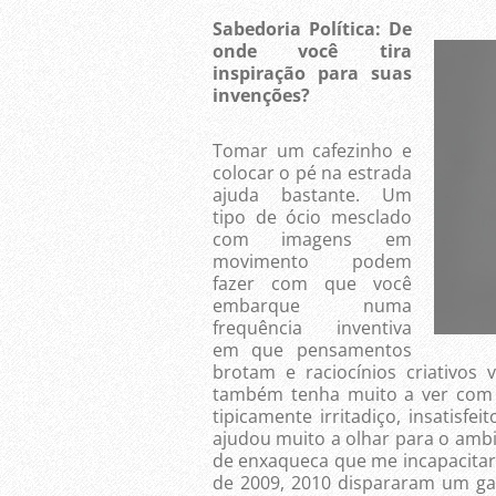
Sabedoria
Política: De
onde você tira
inspiração para suas
invenções?
Tomar um cafezinho e
colocar o pé na estrada
ajuda bastante. Um
tipo de ócio mesclado
com imagens em
movimento podem
fazer com que você
embarque numa
frequência inventiva
em que pensamentos
brotam e raciocínios criativo
também tenha muito a ver com
tipicamente irritadiço, insatisfe
ajudou muito a olhar para o ambie
de enxaqueca que me incapacita
de 2009, 2010 dispararam um gat