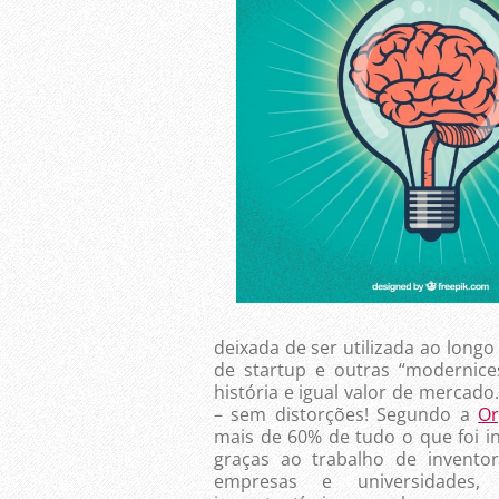
deixada de ser utilizada ao lon
de startup e outras “modernice
história e igual valor de mercado
– sem distorções! Segundo a
Or
mais de 60% de tudo o que foi 
graças ao trabalho de invento
empresas e universidades