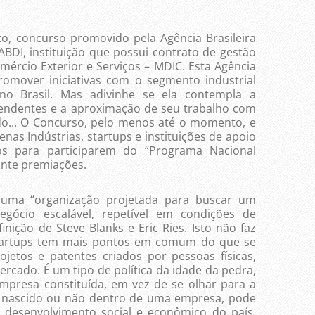
o, concurso promovido pela Agência Brasileira
ABDI, instituição que possui contrato de gestão
mércio Exterior e Serviços – MDIC. Esta Agência
romover iniciativas com o segmento industrial
o Brasil. Mas adivinhe se ela contempla a
pendentes e a aproximação de seu trabalho com
do... O Concurso, pelo menos até o momento, e
nas Indústrias, startups e instituições de apoio
os para participarem do “Programa Nacional
ante premiações.
p uma “organização projetada para buscar um
egócio escalável, repetível em condições de
nição de Steve Blanks e Eric Ries. Isto não faz
startups tem mais pontos em comum do que se
ojetos e patentes criados por pessoas físicas,
rcado. É um tipo de política da idade da pedra,
mpresa constituída, em vez de se olhar para a
e, nascido ou não dentro de uma empresa, pode
o desenvolvimento social e econômico do país.