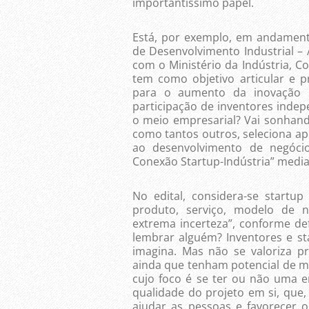
importantíssimo papel.
Está, por exemplo, em andament
de Desenvolvimento Industrial – 
com o Ministério da Indústria, Co
tem como objetivo articular e p
para o aumento da inovação n
participação de inventores inde
o meio empresarial? Vai sonhan
como tantos outros, seleciona ape
ao desenvolvimento de negóci
Conexão Startup-Indústria” medi
No edital, considera-se startu
produto, serviço, modelo de n
extrema incerteza”, conforme defi
lembrar alguém? Inventores e 
imagina. Mas não se valoriza pr
ainda que tenham potencial de me
cujo foco é se ter ou não uma e
qualidade do projeto em si, qu
ajudar as pessoas e favorecer 