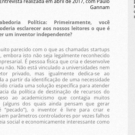
Entrevista realizada em abril de 2017, com Paulo
Gannam
abedoria Política: Primeiramente, você
oderia esclarecer aos nossos leitores o que é
er um inventor independente?
 muito parecido com o que as chamadas startups
, embora isto não seja legalmente reconhecido
esarial. É pessoa física que cria e desenvolve
ou não. Não está vinculado a universidades nem
tor privado, mas igualmente dedica-se ao
a a partir da identificação de uma necessidade
ido criada uma solução específica para atender
racia da política de destinação de recursos do
reso ao academicismo que contagia muitos
s (alguns dos quais ainda pensam que gerar
 “pecado”), o inventor é livre para criar e
sem parâmetros controladores por vezes falhos
eia social e economicamente interessante como