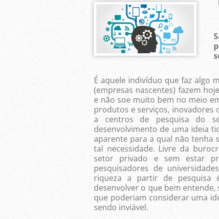
S
p
s
É aquele indivíduo que faz algo
(empresas nascentes) fazem hoje
e não soe muito bem no meio empr
produtos e serviços, inovadores 
a centros de pesquisa do se
desenvolvimento de uma ideia tid
aparente para a qual não tenha s
tal necessidade. Livre da buroc
setor privado e sem estar p
pesquisadores de universidade
riqueza a partir de pesquisa é
desenvolver o que bem entende, 
que poderiam considerar uma id
sendo inviável.