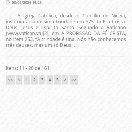
03/01/2024 19:25
A Igreja Católica, desde o Concílio de Niceia,
instituiu a santíssima trindade em 325 da Era Cristã:
Deus, Jesus e Espírito Santo. Segundo o Vaticano
(www.vatican.va)[2], em A PROFISSÃO DA FÉ CRISTÃ,
no item 253, “A trindade é una. Nós não conhecemos
três deuses, mas um só Deus...
Itens: 11 - 20 de 161
<<
<
1
2
3
4
5
>
>>