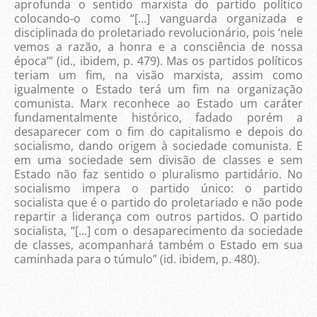
aprofunda o sentido marxista do partido político
colocando-o como “[...] vanguarda organizada e
disciplinada do proletariado revolucionário, pois ‘nele
vemos a razão, a honra e a consciência de nossa
época’” (id., ibidem, p. 479). Mas os partidos políticos
teriam um fim, na visão marxista, assim como
igualmente o Estado terá um fim na organização
comunista. Marx reconhece ao Estado um caráter
fundamentalmente histórico, fadado porém a
desaparecer com o fim do capitalismo e depois do
socialismo, dando origem à sociedade comunista. E
em uma sociedade sem divisão de classes e sem
Estado não faz sentido o pluralismo partidário. No
socialismo impera o partido único: o partido
socialista que é o partido do proletariado e não pode
repartir a liderança com outros partidos. O partido
socialista, “[...] com o desaparecimento da sociedade
de classes, acompanhará também o Estado em sua
caminhada para o túmulo” (id. ibidem, p. 480).