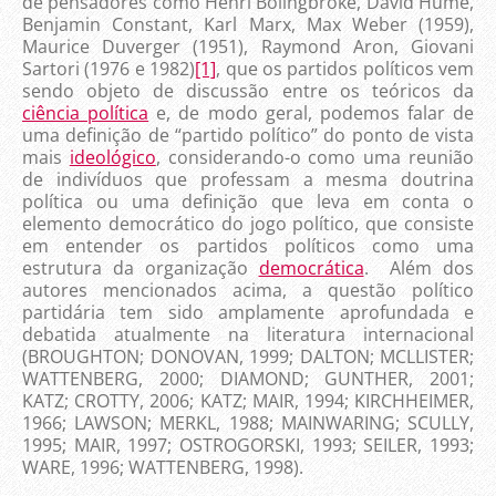
de pensadores como Henri Bolingbroke, David Hume,
Benjamin Constant, Karl Marx, Max Weber (1959),
Maurice Duverger (1951), Raymond Aron, Giovani
Sartori (1976 e 1982)
[1]
, que os partidos políticos vem
sendo objeto de discussão entre os teóricos da
ciência política
e, de modo geral, podemos falar de
uma definição de “partido político” do ponto de vista
mais
ideológico
, considerando-o como uma reunião
de indivíduos que professam a mesma doutrina
política ou uma definição que leva em conta o
elemento democrático do jogo político, que consiste
em entender os partidos políticos como uma
estrutura da organização
democrática
. Além dos
autores mencionados acima, a questão político
partidária tem sido amplamente aprofundada e
debatida atualmente na literatura internacional
(BROUGHTON; DONOVAN, 1999; DALTON; MCLLISTER;
WATTENBERG, 2000; DIAMOND; GUNTHER, 2001;
KATZ; CROTTY, 2006; KATZ; MAIR, 1994; KIRCHHEIMER,
1966; LAWSON; MERKL, 1988; MAINWARING; SCULLY,
1995; MAIR, 1997; OSTROGORSKI, 1993; SEILER, 1993;
WARE, 1996; WATTENBERG, 1998).