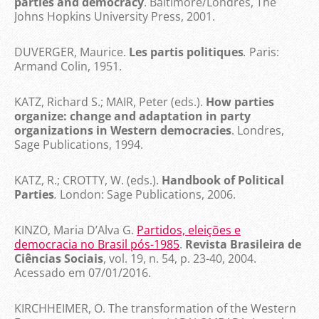
parties and democracy
. Baltimore/Londres, The
Johns Hopkins University Press, 2001.
DUVERGER, Maurice.
Les partis politiques
.
Paris:
Armand Colin, 1951.
KATZ, Richard S.; MAIR, Peter (eds.).
How parties
organize: change and adaptation in party
organizations in Western democracies
. Londres,
Sage Publications, 1994.
KATZ, R.; CROTTY, W. (eds.).
Handbook of Political
Parties
.
London: Sage Publications, 2006.
KINZO, Maria D’Alva G.
Partidos, eleições e
democracia no Brasil pós-1985
.
Revista Brasileira de
Ciências Sociais
, vol. 19, n. 54, p. 23-40, 2004.
Acessado em 07/01/2016.
KIRCHHEIMER, O. The transformation of the Western