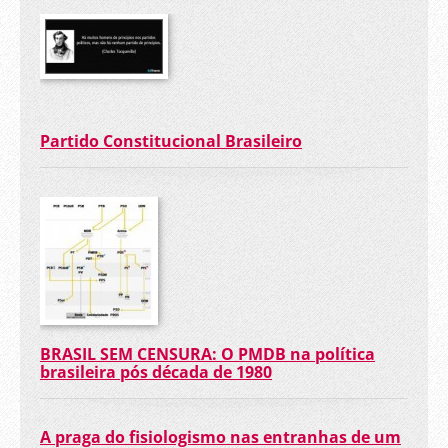
Partido Constitucional Brasileiro
BRASIL SEM CENSURA: O PMDB na política
brasileira pós década de 1980
A praga do fisiologismo nas entranhas de um