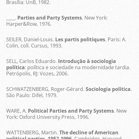
Brasília: UnB, 1982.
____.
Parties and Party Systems
. New York:
Harper&Row, 1976.
SEILER, Daniel-Louis.
Les partis politiques
. Paris: A.
Colin, coll. Cursus, 1993.
SELL, Carlos Eduardo.
Introdução à sociologia
política
: política e sociedade na modernidade tardia.
Petrópolis, RJ: Vozes, 2006.
SCHWATZENBERG, Roger-Gérard.
Sociologia política
.
São Paulo: Difel, 1979.
WARE, A.
Political Parties and Party Systems
.
New
York: Oxford University Press, 1996.
WATTENBERG, Martin.
The decline of American
political parties, 1952-1996
. Cambridge, Harvard